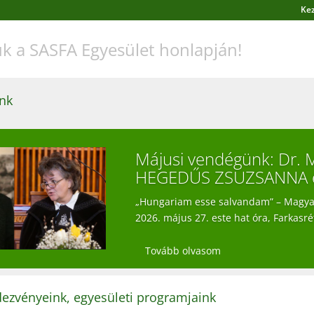
Ke
k a SASFA Egyesület honlapján!
ünk
Májusi vendégünk: Dr
HEGEDŰS ZSUZSANNA 
„Hungariam esse salvandam” – Magyar
2026. május 27. este hat óra, Farkasréti
Tovább olvasom
ezvényeink, egyesületi programjaink