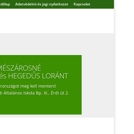
zdőlap
Adatvédelmi és jogi nyilatkozat
Kapcsolat
. MÉSZÁROSNÉ
és HEGEDŰS LORÁNT
országot meg kell menteni!
 Általános Iskola Bp. XI., Érdi út 2.