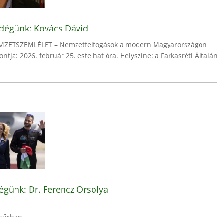
ndégünk: Kovács Dávid
EMZETSZEMLÉLET – Nemzetfelfogások a modern Magyarországon
ntja: 2026. február 25. este hat óra. Helyszíne: a Farkasréti Általáno
égünk: Dr. Ferencz Orsolya
ágűrben