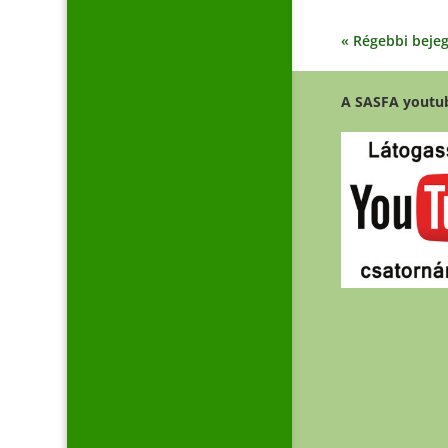
« Régebbi beje
A SASFA youtu