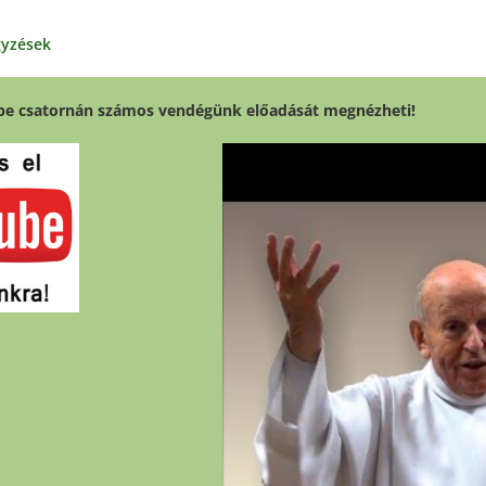
gyzések
be csatornán számos vendégünk előadását megnézheti!