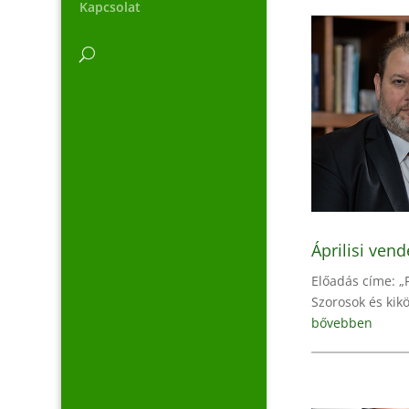
Kapcsolat
Áprilisi ven
Előadás címe:
Szorosok és kik
bővebben