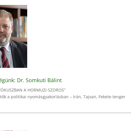
dégünk: Dr. Somkuti Bálint
 „FÓKUSZBAN A HORMUZI-SZOROS”
ötők a politikai nyomásgyakorlásban – Irán, Tajvan, Fekete-tenger