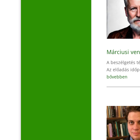
Márciusi ve
A beszélgetés t
Az előadás időp
bővebben