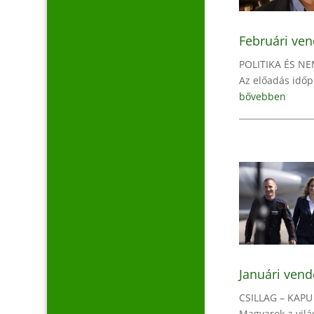
Februári ve
POLITIKA ÉS N
Az előadás időpo
bővebben
Januári vend
CSILLAG – KAPU
Magyarok a vil