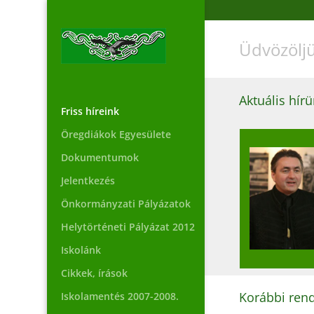
Üdvözöljü
Aktuális hír
Friss híreink
Öregdiákok Egyesülete
Dokumentumok
Jelentkezés
Önkormányzati Pályázatok
Helytörténeti Pályázat 2012
Iskolánk
Cikkek, írások
Korábbi rend
Iskolamentés 2007-2008.