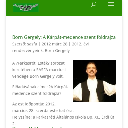
Born Gergely: A Kárpát-medence szent földrajza
Szerző:
sasfa
|
2012 márc 28
|
2012. évi
rendezvényeink
,
Born Gergely
A ?Farkasréti Esték? sorozat
keretében a SASFA márciusi
vendége Born Gergely volt.
Előadásának címe: ?A Kárpát-
medence szent földrajza?
Az est időpontja: 2012.
március 28. szerda este hat óra.
Helyszíne: a Farkasréti Általános Iskola Bp. XI., Érdi út
2.