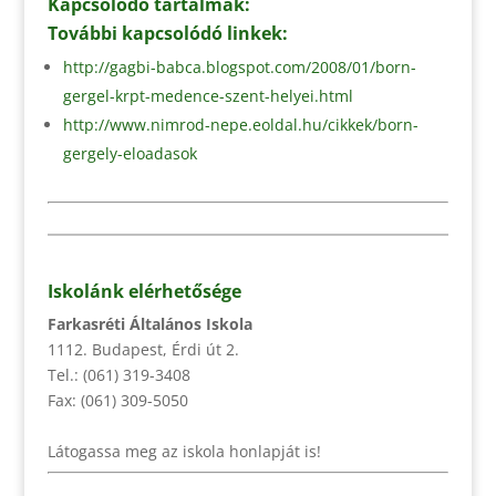
Kapcsolódó
tartalmak:
További kapcsolódó linkek:
http://gagbi-babca.blogspot.com/2008/01/born-
gergel-krpt-medence-szent-helyei.html
http://www.nimrod-nepe.eoldal.hu/cikkek/born-
gergely-eloadasok
Iskolánk elérhetősége
Farkasréti Általános Iskola
1112. Budapest, Érdi út 2.
Tel.: (061) 319-3408
Fax: (061) 309-5050
Látogassa meg az iskola honlapját is!