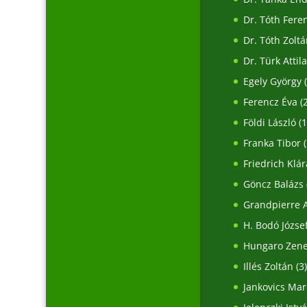
Dr. Tóth Fere
Dr. Tóth Zoltá
Dr. Türk Attil
Egely György
(
Ferencz Éva
(2
Földi László
(1
Franka Tibor
(
Friedrich Klár
Göncz Balázs
Grandpierre A
H. Bodó Józse
Hungaro Zen
Illés Zoltán
(3
Jankovics Mar