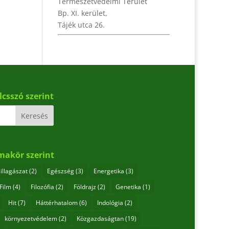
Természetvédelmi Terület
Bp. XI. kerület,
Tájék utca 26.
lcsszó szerint
makör szerint
illagászat
(2)
Egészség
(3)
Energetika
(3)
Film
(4)
Filozófia
(2)
Földrajz
(2)
Genetika
(1)
Hit
(7)
Háttérhatalom
(6)
Indológia
(2)
környezetvédelem
(2)
Közgazdaságtan
(19)