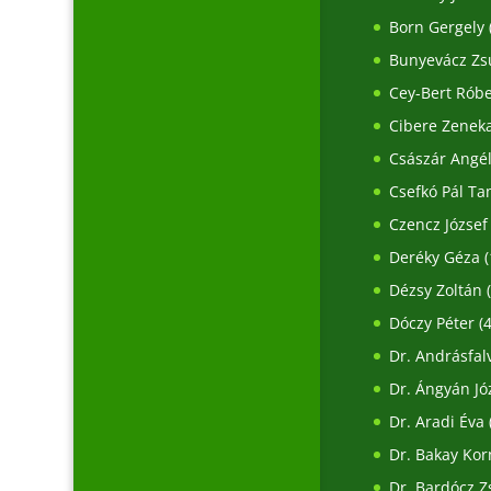
Born Gergely
Bunyevácz Zs
Cey-Bert Róbe
Cibere Zenek
Császár Angé
Csefkó Pál T
Czencz József
Deréky Géza
(
Dézsy Zoltán
(
Dóczy Péter
(4
Dr. Andrásfal
Dr. Ángyán Jó
Dr. Aradi Éva
Dr. Bakay Kor
Dr. Bardócz 