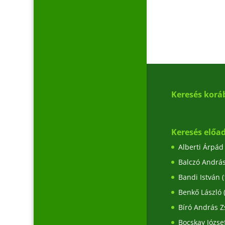
Keresés korá
Keresés előad
Alberti Árpád
Balczó Andrá
Bandi István
(
Benkő László
Bíró András Z
Bocskay Józse