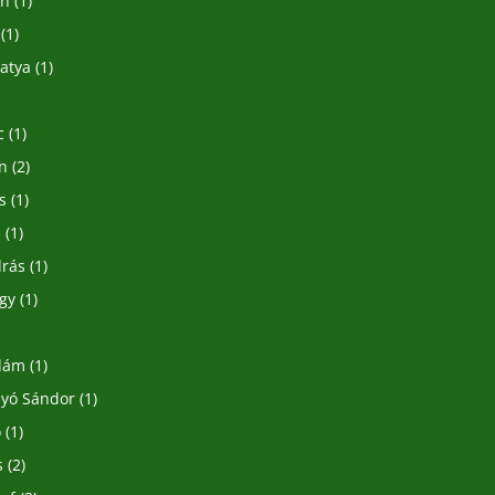
án
(1)
(1)
 atya
(1)
)
c
(1)
in
(2)
s
(1)
a
(1)
drás
(1)
gy
(1)
dám
(1)
yó Sándor
(1)
ó
(1)
s
(2)