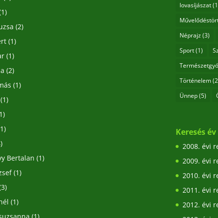
lovasíjászat
(1
(1)
Művelődéstör
uzsa
(2)
Néprajz
(3)
rt
(1)
Sport
(1)
S
ar
(1)
Természetgyó
la
(2)
Történelem
(2
amás
(1)
Ünnep
(5)
(1)
1)
1)
Keresés év 
)
2008. évi 
vy Bertalan
(1)
2009. évi 
zsef
(1)
2010. évi 
(3)
2011. évi 
nél
(1)
2012. évi 
Zsuzsanna
(1)