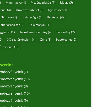
)
Matematika
(1)
Mezőgazdaság
(1)
Média
(5)
ténet
(4)
Művészettörténet
(3)
Nyelvészet
(1)
Népzene
(1)
pszichológia
(2)
Régészet
(4)
zent Korona tan
(2)
Találmányok
(1)
gyászat
(1)
Természettudomány
(4)
Tudomány
(2)
5)
XX. sz. történelem
(4)
Zene
(8)
Írástörténet
(5)
Őstörténet
(10)
szerint
rendezvényeink
(7)
rendezvényeink
(10)
rendezvényeink
(8)
rendezvényeink
(10)
rendezvényeink
(9)