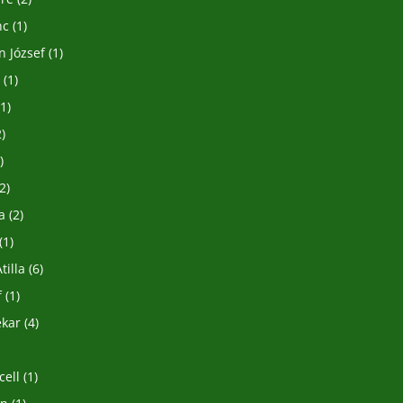
nc
(1)
n József
(1)
a
(1)
1)
)
)
2)
a
(2)
(1)
tilla
(6)
f
(1)
ekar
(4)
)
cell
(1)