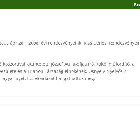
Ke
2008 ápr 28
|
2008. évi rendezvényeink
,
Kiss Dénes
,
Rendezvényei
koszorúval kitüntetett, József Attila-díjas író, költő, műfordító, a
esülete és a Trianon Társaság elnökének, Ősnyelv-Nyelvős ?
gyar nyelv? c. előadását hallgathattuk meg.