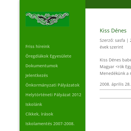
Kiss Dénes
Szerző:
sasfa
|
Friss híreink
évek szerint
Öregdiákok Egyesülete
Kiss Dénes babér
Dokumentumok
Magyar <rók Egy
Menedékünk a ma
Jelentkezés
2008. április 28.
Önkormányzati Pályázatok
Helytörténeti Pályázat 2012
Iskolánk
Cikkek, írások
Iskolamentés 2007-2008.