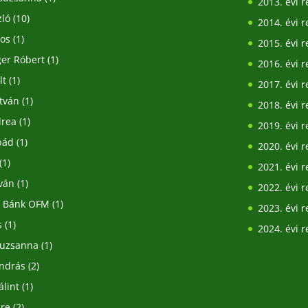
2013. évi 
zló
(10)
2014. évi 
nos
(1)
2015. évi 
ger Róbert
(1)
2016. évi 
lt
(1)
2017. évi 
stván
(1)
2018. évi 
drea
(1)
2019. évi 
pád
(1)
2020. évi 
(1)
2021. évi 
tván
(1)
2022. évi 
.P Bánk OFM
(1)
2023. évi 
s
(1)
2024. évi 
suzsanna
(1)
András
(2)
álint
(1)
dre
(2)