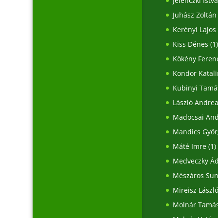
Jelenczki Istv
Juhász Zoltán
Kerényi Lajos
Kiss Dénes
(1
Kökény Feren
Kondor Katal
Kubinyi Tamá
László Andre
Madocsai An
Mandics Györ
Máté Imre
(1)
Medveczky Á
Mészáros Sun
Mireisz Lászl
Molnár Tamá