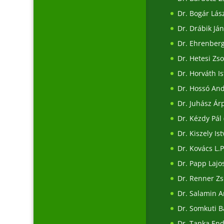
Dr. Bogár Lás
Dr. Drábik Já
Dr. Ehrenber
Dr. Hetesi Zso
Dr. Horváth I
Dr. Hossó An
Dr. Juhász Ár
Dr. Kézdy Pál
Dr. Kiszely Is
Dr. Kovács L
Dr. Papp Lajo
Dr. Renner Z
Dr. Salamin 
Dr. Somkuti B
Dr. Tanka En