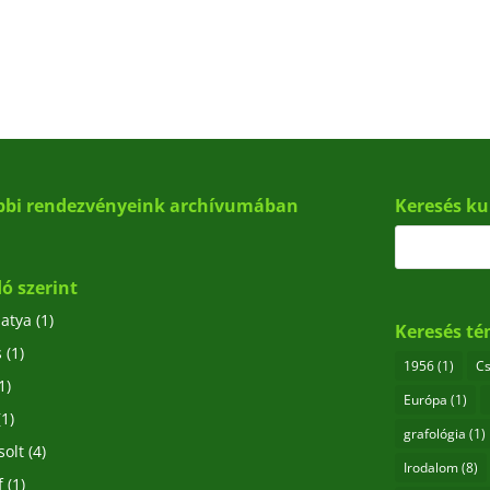
bbi rendezvényeink archívumában
Keresés ku
ó szerint
 atya
(1)
Keresés té
s
(1)
1956
(1)
Cs
1)
Európa
(1)
(1)
grafológia
(1)
solt
(4)
Irodalom
(8)
f
(1)