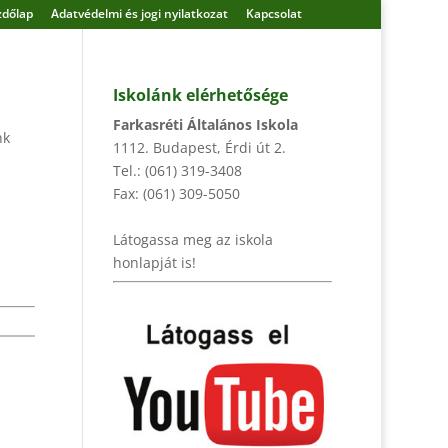
zdőlap
Adatvédelmi és jogi nyilatkozat
Kapcsolat
Iskolánk elérhetősége
Farkasréti Általános Iskola
nk
1112. Budapest, Érdi út 2.
Tel.: (061) 319-3408
Fax: (061) 309-5050
Látogassa meg az iskola
honlapját is!