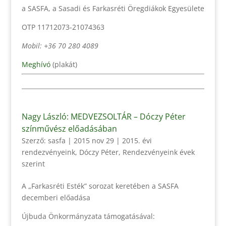
a SASFA, a Sasadi és Farkasréti Öregdiákok Egyesülete
OTP 11712073-21074363
Mobil: +36 70 280 4089
Meghívó
(plakát)
Nagy László: MEDVEZSOLTÁR – Dóczy Péter
színművész előadásában
Szerző:
sasfa
|
2015 nov 29
|
2015. évi
rendezvényeink
,
Dóczy Péter
,
Rendezvényeink évek
szerint
A „Farkasréti Esték” sorozat keretében a SASFA
decemberi előadása
Újbuda Önkormányzata támogatásával: