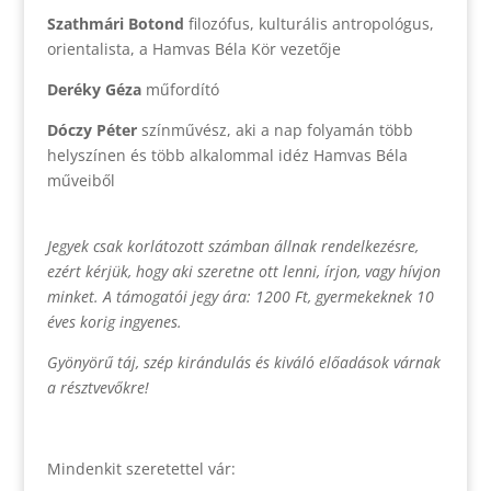
Szathmári Botond
filozófus, kulturális antropológus,
orientalista, a Hamvas Béla Kör vezetője
Deréky Géza
műfordító
Dóczy Péter
színművész, aki a nap folyamán több
helyszínen és több alkalommal idéz Hamvas Béla
műveiből
Jegyek csak korlátozott számban állnak rendelkezésre,
ezért kérjük, hogy aki szeretne ott lenni, írjon, vagy hívjon
minket. A támogatói jegy ára: 1200 Ft, gyermekeknek 10
éves korig ingyenes.
Gyönyörű táj, szép kirándulás és kiváló előadások várnak
a résztvevőkre!
Mindenkit szeretettel vár: