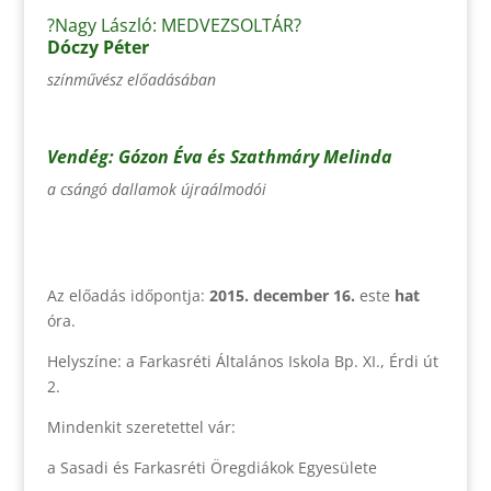
?Nagy László: MEDVEZSOLTÁR?
Dóczy Péter
színművész előadásában
Vendég:
Gózon Éva és Szathmáry Melinda
a csángó dallamok újraálmodói
Az előadás időpontja:
2015. december 16.
este
hat
óra.
Helyszíne: a Farkasréti Általános Iskola Bp. XI., Érdi út
2.
Mindenkit szeretettel vár:
a Sasadi és Farkasréti Öregdiákok Egyesülete