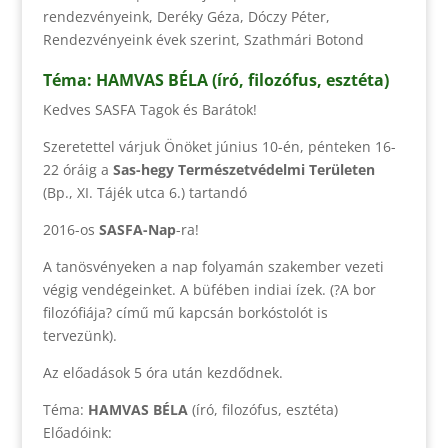
rendezvényeink
,
Deréky Géza
,
Dóczy Péter
,
Rendezvényeink évek szerint
,
Szathmári Botond
Téma:
HAMVAS BÉLA
(író, filozófus, esztéta)
Kedves SASFA Tagok és Barátok!
Szeretettel várjuk Önöket június 10-én, pénteken 16-
22 óráig a
Sas-hegy Természetvédelmi Területen
(Bp., XI. Tájék utca 6.) tartandó
2016-os
SASFA-Nap
-ra!
A tanösvényeken a nap folyamán szakember vezeti
végig vendégeinket. A büfében indiai ízek. (?A bor
filozófiája? című mű kapcsán borkóstolót is
tervezünk).
Az előadások 5 óra után kezdődnek.
Téma:
HAMVAS BÉLA
(író, filozófus, esztéta)
Előadóink: