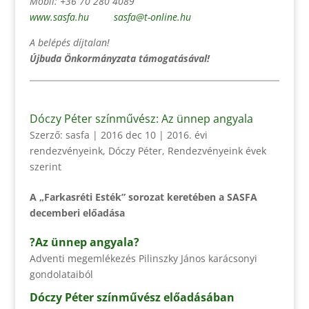
Mobil: +36 70 280 4089
www.sasfa.hu
sasfa@t-online.hu
A belépés díjtalan!
Újbuda Önkormányzata támogatásával!
Dóczy Péter színművész: Az ünnep angyala
Szerző:
sasfa
|
2016 dec 10
|
2016. évi
rendezvényeink
,
Dóczy Péter
,
Rendezvényeink évek
szerint
A „Farkasréti Esték” sorozat keretében a SASFA
decemberi előadása
?Az ünnep angyala?
Adventi megemlékezés Pilinszky János karácsonyi
gondolataiból
Dóczy Péter színművész előadásában