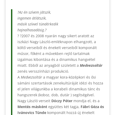
?Az én szívem játszik,
ingemen átlátszik,
másik szívvel tündérkedik
hajnalhasadásig.?
? ?2007 és 2008 nyarán nagy sikert aratott az
iszkázi Nagy László-emléknapon elhangzott, a
költő verseiből és énekelt verseiből komponált
műsor, főként a művekben rejlő tartalmak
izgalmas kibontása és a dinamikus hangvétel
miatt. Ebből az anyagból született a
Medvezsoltár
zenés versszínházi produkció.
A
Medvezsoltár
a magyar kora-középkori és ősi
sámáni szertartások zenekultúráját idézi és hozza
el jelen világunkba a korabeli dinamikus tánc és
hangszerek (koboz, dob, dutár ) segítségével.
Nagy László verseit
Dóczy Péter
mondja el, és a
Mentés másként
együttes két tagja,
Fábri Géza és
Ivánovics Tünde
komponált hozzá új énekelt