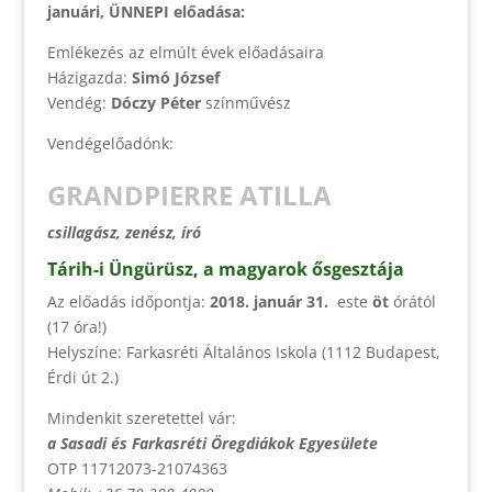
januári, ÜNNEPI előadása:
Emlékezés az elmúlt évek előadásaira
Házigazda:
Simó József
Vendég:
Dóczy Péter
színművész
Vendégelőadónk:
GRANDPIERRE ATILLA
csillagász, zenész, író
Tárih-i Üngürüsz, a magyarok ősgesztája
Az előadás időpontja:
2018. január 31.
este
öt
órától
(17 óra!)
Helyszíne: Farkasréti Általános Iskola (1112 Budapest,
Érdi út 2.)
Mindenkit szeretettel vár:
a Sasadi és Farkasréti Öregdiákok Egyesülete
OTP 11712073-21074363