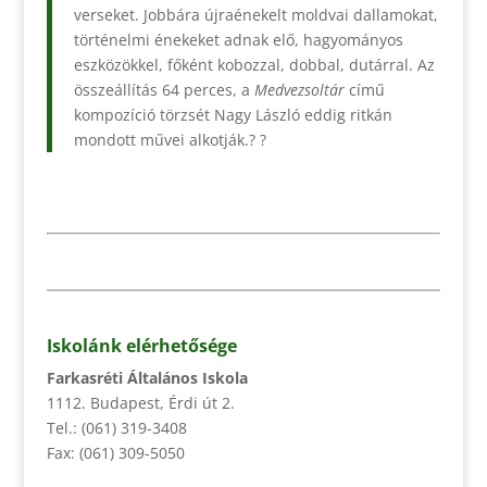
verseket. Jobbára újraénekelt moldvai dallamokat,
történelmi énekeket adnak elő, hagyományos
eszközökkel, főként kobozzal, dobbal, dutárral. Az
összeállítás 64 perces, a
Medvezsoltár
című
kompozíció törzsét Nagy László eddig ritkán
mondott művei alkotják.? ?
Iskolánk elérhetősége
Farkasréti Általános Iskola
1112. Budapest, Érdi út 2.
Tel.: (061) 319-3408
Fax: (061) 309-5050