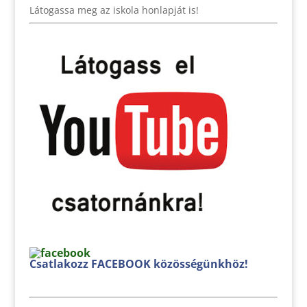
Látogassa meg az iskola honlapját is!
Csatlakozz FACEBOOK közösségünkhöz!