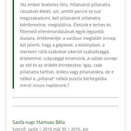
?Az ember kivételes lény. Pillanatról pillanatra
rászabott életét, azt, amitől percre se tud
megszabadulni, kell pillanatról pillanatra
kiérdemelnie, megtalálnia. Életünk e terhes és
fölemelő ellentmondásának egyik legszebb
diadala, értékmérője: a valóban megtalált ünnep.
Azt jelenti, hogy a gépieset, a közönyöset, a
mereven ránk szabottat sikerült szabadsággá,
értelemmé, szépséggé emelnünk. A valódi ünnep:
az idő és az öröklét érintkezése. Igaz, csak
pillanatra tarthat, órákra vagy pillanatokra, de e
nélkül a „pillanat” nélkül puszta körforgásba
merül vissza naptárunk.?
Sasfa-nap: Hamvas Béla
Szerző:
sasfa
|
2016 máj 30
|
2016. évi