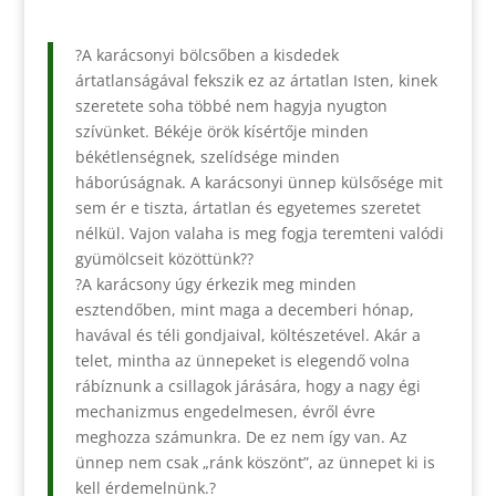
?A karácsonyi bölcsőben a kisdedek
ártatlanságával fekszik ez az ártatlan Isten, kinek
szeretete soha többé nem hagyja nyugton
szívünket. Békéje örök kísértője minden
békétlenségnek, szelídsége minden
háborúságnak. A karácsonyi ünnep külsősége mit
sem ér e tiszta, ártatlan és egyetemes szeretet
nélkül. Vajon valaha is meg fogja teremteni valódi
gyümölcseit közöttünk??
?A karácsony úgy érkezik meg minden
esztendőben, mint maga a decemberi hónap,
havával és téli gondjaival, költészetével. Akár a
telet, mintha az ünnepeket is elegendő volna
rábíznunk a csillagok járására, hogy a nagy égi
mechanizmus engedelmesen, évről évre
meghozza számunkra. De ez nem így van. Az
ünnep nem csak „ránk köszönt”, az ünnepet ki is
kell érdemelnünk.?