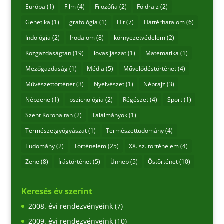
Európa
(1)
Film
(4)
Filozófia
(2)
Földrajz
(2)
Genetika
(1)
grafológia
(1)
Hit
(7)
Háttérhatalom
(6)
Indológia
(2)
Irodalom
(8)
környezetvédelem
(2)
Közgazdaságtan
(19)
lovasíjászat
(1)
Matematika
(1)
Mezőgazdaság
(1)
Média
(5)
Művelődéstörténet
(4)
Művészettörténet
(3)
Nyelvészet
(1)
Néprajz
(3)
Népzene
(1)
pszichológia
(2)
Régészet
(4)
Sport
(1)
Szent Korona tan
(2)
Találmányok
(1)
Természetgyógyászat
(1)
Természettudomány
(4)
Tudomány
(2)
Történelem
(25)
XX. sz. történelem
(4)
Zene
(8)
Írástörténet
(5)
Ünnep
(5)
Őstörténet
(10)
Keresés év szerint
2008. évi rendezvényeink
(7)
2009. évi rendezvényeink
(10)