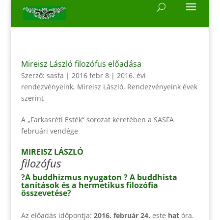
Mireisz László filozófus előadása
Szerző:
sasfa
|
2016 febr 8
|
2016. évi
rendezvényeink
,
Mireisz László
,
Rendezvényeink évek
szerint
A „Farkasréti Esték” sorozat keretében a SASFA
februári vendége
MIREISZ LÁSZLÓ
filozófus
?A buddhizmus nyugaton ? A buddhista
tanítások és a hermetikus filozófia
összevetése?
Az előadás időpontja:
2016. február 24.
este
hat
óra.