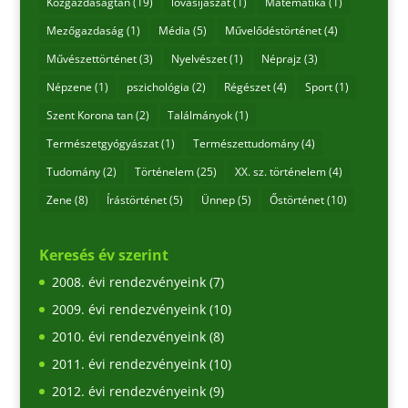
Közgazdaságtan
(19)
lovasíjászat
(1)
Matematika
(1)
Mezőgazdaság
(1)
Média
(5)
Művelődéstörténet
(4)
Művészettörténet
(3)
Nyelvészet
(1)
Néprajz
(3)
Népzene
(1)
pszichológia
(2)
Régészet
(4)
Sport
(1)
Szent Korona tan
(2)
Találmányok
(1)
Természetgyógyászat
(1)
Természettudomány
(4)
Tudomány
(2)
Történelem
(25)
XX. sz. történelem
(4)
Zene
(8)
Írástörténet
(5)
Ünnep
(5)
Őstörténet
(10)
Keresés év szerint
2008. évi rendezvényeink
(7)
2009. évi rendezvényeink
(10)
2010. évi rendezvényeink
(8)
2011. évi rendezvényeink
(10)
2012. évi rendezvényeink
(9)