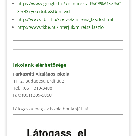
https://www.google.hu/#q=mireisz+l%C3%A1szl%C
3%B3+you+tube&tbm=vid
http://www.libri.hu/szerzok/mireisz_laszlo.html
http://www.tkbe.hu/interjuk/mireisz-laszlo
Iskolánk elérhetősége
Farkasréti Általános Iskola
1112. Budapest, Érdi út 2.
Tel.: (061) 319-3408
Fax: (061) 309-5050
Látogassa meg az iskola honlapját is!