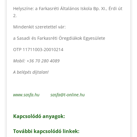
Helyszíne: a Farkasréti Általános Iskola Bp. XI., Érdi út
2.
Mindenkit szeretettel vár:
a Sasadi és Farkasréti Öregdiákok Egyesülete
OTP 11711003-20010214
Mobil: +36 70 280 4089
A belépés díjtalan!
www.sasfa.hu
sasfa@t-online.hu
Kapcsolódó anyagok:
További kapcsolódó linkek: