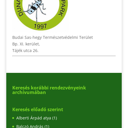
Budai Sas-hegy Természetvédelmi Terület
Bp. XI. kerület,
Tájék utca 26.
Keresés korábbi rendezvényeink
archívumában
Keresés előadó szerint
Alberti Árpád atya
(1)
Balczó András
(1)