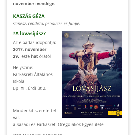
novemberi vendége:
KASZÁS GÉZA
színész, rendező, producer és filmje:
?A lovasíjász?
Az előadás időpontja:
2017. november
29.
este
hat
órától
Helyszíne:
Farkasréti Általános
Iskola
Bp. XI., Érdi út 2.
Mindenkit szeretettel
vár:
a Sasadi és Farkasréti Öregdiákok Egyesülete