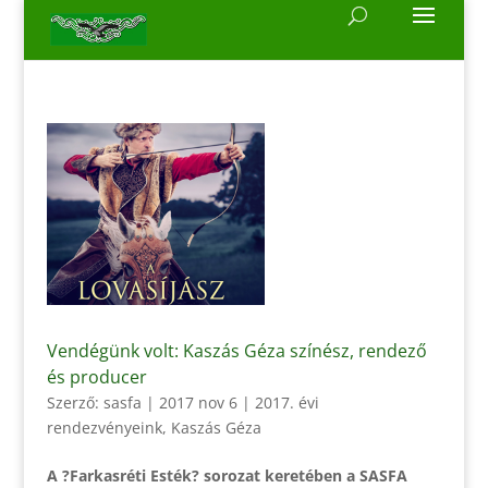
Vendégünk volt: Kaszás Géza színész, rendező
és producer
Szerző:
sasfa
|
2017 nov 6
|
2017. évi
rendezvényeink
,
Kaszás Géza
A ?Farkasréti Esték? sorozat keretében a SASFA