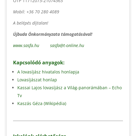
OTP 11712073-21074363
Mobil: +36 70 280 4089
A belépés díjtalan!
Újbuda Önkormányzata támogatásával!
www.sasfa.hu
sasfa@t-online.hu
Kapcsolódó anyagok:
A lovasíjász hivatalos honlapja
Lovasíjászat honlap
Kassai Lajos lovasíjász a Világ-panorámában – Echo
Tv
Kaszás Géza (Wikipédia)