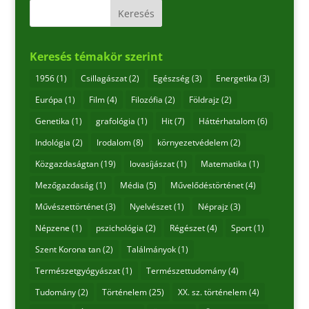
Keresés témakör szerint
1956
(1)
Csillagászat
(2)
Egészség
(3)
Energetika
(3)
Európa
(1)
Film
(4)
Filozófia
(2)
Földrajz
(2)
Genetika
(1)
grafológia
(1)
Hit
(7)
Háttérhatalom
(6)
Indológia
(2)
Irodalom
(8)
környezetvédelem
(2)
Közgazdaságtan
(19)
lovasíjászat
(1)
Matematika
(1)
Mezőgazdaság
(1)
Média
(5)
Művelődéstörténet
(4)
Művészettörténet
(3)
Nyelvészet
(1)
Néprajz
(3)
Népzene
(1)
pszichológia
(2)
Régészet
(4)
Sport
(1)
Szent Korona tan
(2)
Találmányok
(1)
Természetgyógyászat
(1)
Természettudomány
(4)
Tudomány
(2)
Történelem
(25)
XX. sz. történelem
(4)