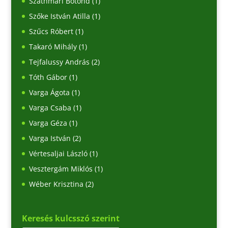
Szathmári Botond
(1)
Szőke István Atilla
(1)
Szűcs Róbert
(1)
Takaró Mihály
(1)
Tejfalussy András
(2)
Tóth Gábor
(1)
Varga Ágota
(1)
Varga Csaba
(1)
Varga Géza
(1)
Varga István
(2)
Vértesaljai László
(1)
Vesztergám Miklós
(1)
Wéber Krisztina
(2)
Keresés kulcsszó szerint