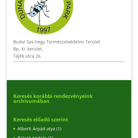
Budai Sas-hegy Természetvédelmi Terület
Bp. XI. kerület,
Tájék utca 26.
Keresés korábbi rendezvényeink
archívumában
Keresés előadó szerint
Alberti Árpád atya
(1)
Balczó András
(1)