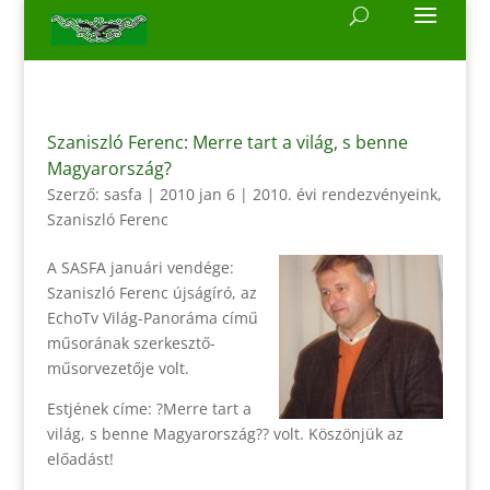
Szaniszló Ferenc: Merre tart a világ, s benne
Magyarország?
Szerző:
sasfa
|
2010 jan 6
|
2010. évi rendezvényeink
,
Szaniszló Ferenc
A SASFA januári vendége:
Szaniszló Ferenc újságíró, az
EchoTv Világ-Panoráma című
műsorának szerkesztő-
műsorvezetője volt.
Estjének címe: ?Merre tart a
világ, s benne Magyarország?? volt. Köszönjük az
előadást!