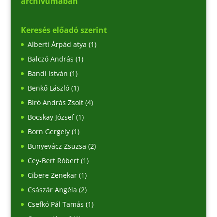
archívumában
Keresés előadó szerint
Alberti Árpád atya
(1)
Balczó András
(1)
Bandi István
(1)
Benkő László
(1)
Bíró András Zsolt
(4)
Bocskay József
(1)
Born Gergely
(1)
Bunyevácz Zsuzsa
(2)
Cey-Bert Róbert
(1)
Cibere Zenekar
(1)
Császár Angéla
(2)
Csefkó Pál Tamás
(1)