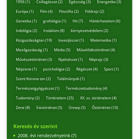
1956
(1)
Csillagászat
(2)
Egészség
(3)
Energetika
(3)
Európa
(1)
Film
(4)
Filozófia
(2)
Földrajz
(2)
Genetika
(1)
grafológia
(1)
Hit
(7)
Háttérhatalom
(6)
Indológia
(2)
Irodalom
(8)
környezetvédelem
(2)
Közgazdaságtan
(19)
lovasíjászat
(1)
Matematika
(1)
Mezőgazdaság
(1)
Média
(5)
Művelődéstörténet
(4)
Művészettörténet
(3)
Nyelvészet
(1)
Néprajz
(3)
Népzene
(1)
pszichológia
(2)
Régészet
(4)
Sport
(1)
Szent Korona tan
(2)
Találmányok
(1)
Természetgyógyászat
(1)
Természettudomány
(4)
Tudomány
(2)
Történelem
(25)
XX. sz. történelem
(4)
Zene
(8)
Írástörténet
(5)
Ünnep
(5)
Őstörténet
(10)
Keresés év szerint
2008. évi rendezvényeink
(7)