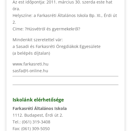
Az est időpontja: 2011. március 30. szerda este hat
óra.
Helyszíne: a Farkasréti Általános Iskola Bp. XI., Érdi út
2.
Címe: ?Húsvétról és gyermekekről?
Mindenkit szeretettel vár:
a Sasadi és Farkasréti Öregdiákok Egyesülete
(a belépés díjtalan)
www.farkasreti.hu
sasfa@t-online.hu
Iskolánk elérhetősége
Farkasréti Általános Iskola
1112. Budapest, Érdi út 2.
Tel.: (061) 319-3408
Fax: (061) 309-5050