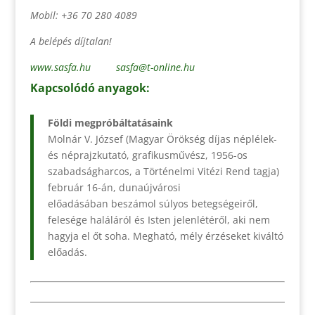
Mobil: +36 70 280 4089
A belépés díjtalan!
www.sasfa.hu
sasfa@t-online.hu
Kapcsolódó anyagok:
Földi megpróbáltatásaink
Molnár V. József (Magyar Örökség díjas néplélek-
és néprajzkutató, grafikusművész, 1956-os
szabadságharcos, a Történelmi Vitézi Rend tagja)
február 16-án, dunaújvárosi
előadásában beszámol súlyos betegségeiről,
felesége haláláról és Isten jelenlétéről, aki nem
hagyja el őt soha. Megható, mély érzéseket kiváltó
előadás.