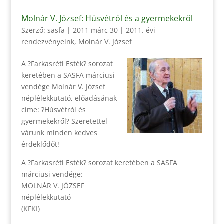
Molnár V. József: Húsvétról és a gyermekekről
Szerző:
sasfa
|
2011 márc 30
|
2011. évi
rendezvényeink
,
Molnár V. József
A ?Farkasréti Esték? sorozat
keretében a SASFA márciusi
vendége Molnár V. József
néplélekkutató, előadásának
címe: ?Húsvétról és
gyermekekről? Szeretettel
várunk minden kedves
érdeklődőt!
A ?Farkasréti Esték? sorozat keretében a SASFA
márciusi vendége:
MOLNÁR V. JÓZSEF
néplélekkutató
(KFKI)