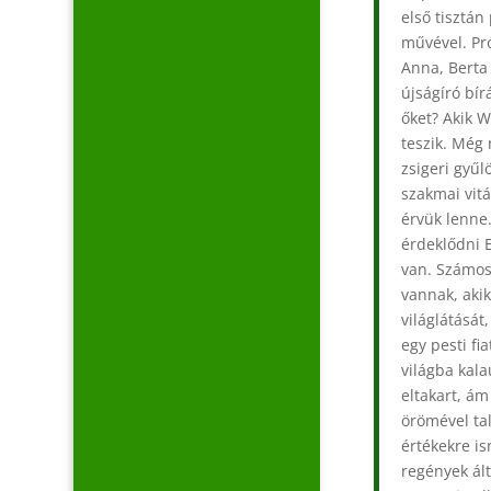
első tisztá
művével. Pr
Anna, Berta 
újságíró bír
őket? Akik W
teszik. Még 
zsigeri gyűl
szakmai vitá
érvük lenne
érdeklődni E
van. Számos
vannak, aki
világlátását
egy pesti fi
világba kala
eltakart, á
örömével ta
értékekre is
regények ál