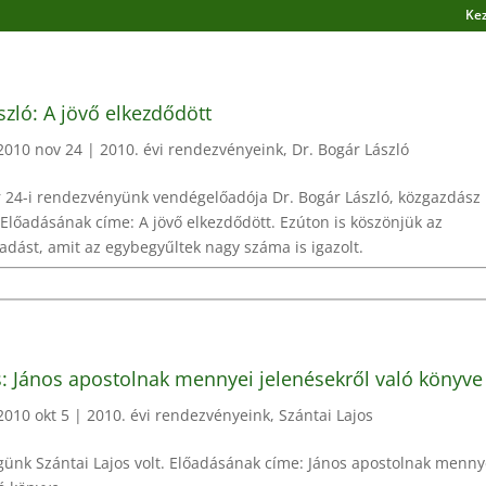
Ke
szló: A jövő elkezdődött
2010 nov 24
|
2010. évi rendezvényeink
,
Dr. Bogár László
 24-i rendezvényünk vendégelőadója Dr. Bogár László, közgazdász
. Előadásának címe: A jövő elkezdődött. Ezúton is köszönjük az
őadást, amit az egybegyűltek nagy száma is igazolt.
s: János apostolnak mennyei jelenésekről való könyve
2010 okt 5
|
2010. évi rendezvényeink
,
Szántai Lajos
ünk Szántai Lajos volt. Előadásának címe: János apostolnak menny