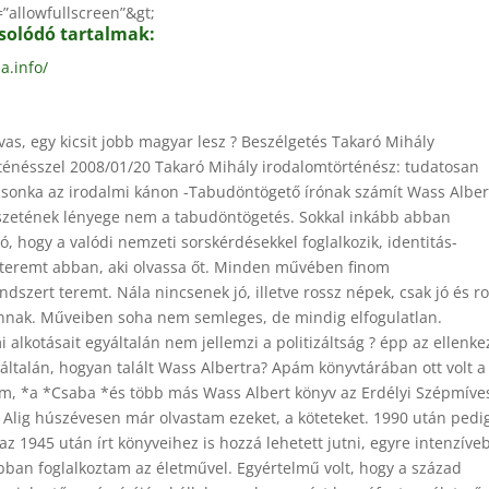
=”allowfullscreen”&gt;
solódó tartalmak:
a.info/
vas, egy kicsit jobb magyar lesz ? Beszélgetés Takaró Mihály
ténésszel 2008/01/20 Takaró Mihály irodalomtörténész: tudatosan
s csonka az irodalmi kánon -Tabudöntögető írónak számít Wass Alber
etének lényege nem a tabudöntögetés. Sokkal inkább abban
ó, hogy a valódi nemzeti sorskérdésekkel foglalkozik, identitás-
 teremt abban, aki olvassa őt. Minden művében finom
dszert teremt. Nála nincsenek jó, illetve rossz népek, csak jó és r
nak. Műveiben soha nem semleges, de mindig elfogulatlan.
 alkotásait egyáltalán nem jellemzi a politizáltság ? épp az ellenke
yáltalán, hogyan talált Wass Albertra? Apám könyvtárában ott volt a
m, *a *Csaba *és több más Wass Albert könyv az Erdélyi Szépmíve
 Alig húszévesen már olvastam ezeket, a köteteket. 1990 után pedi
z 1945 után írt könyveihez is hozzá lehetett jutni, egyre intenzív
bban foglalkoztam az életművel. Egyértelmű volt, hogy a század