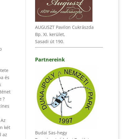
AUGUSZT Pavilon Cukrászda
Bp. XI. kerület,
Sasadi út 190.
b
Partnereink
ötete
ba és
k
rténet
e ?
zínes
 Az
n két
Budai Sas-hegy
l az