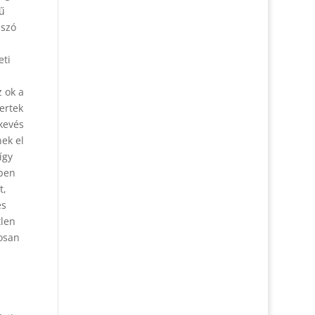
mű
ászó
eti
l
z ok a
mertek
 kevés
ek el
így
bben
t,
és
tlen
tosan