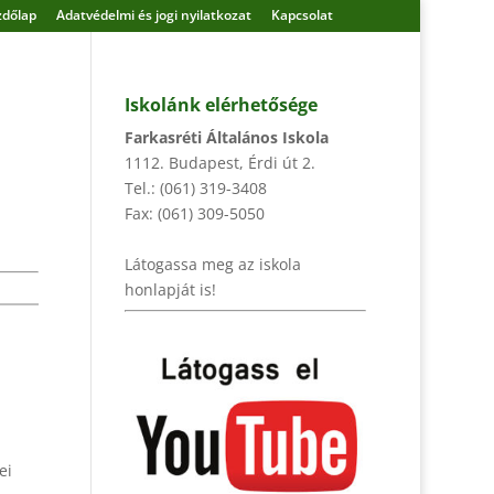
zdőlap
Adatvédelmi és jogi nyilatkozat
Kapcsolat
Iskolánk elérhetősége
Farkasréti Általános Iskola
1112. Budapest, Érdi út 2.
Tel.: (061) 319-3408
Fax: (061) 309-5050
Látogassa meg az iskola
honlapját is!
ei