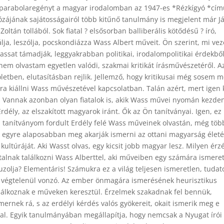
n parabolaregényt a magyar irodalomban az 1947-es *Rézkígyó *cí
ózájának sajátosságairól több kitűnő tanulmány is megjelent már J
Zoltán tollából. Sok fiatal ? elsősorban balliberális kötődésű ? író,
álja, leszólja, pocskondiázza Wass Albert műveit. Ön szerint, mi vez
assat támadják, leggyakrabban politikai, irodalompolitikai érdekbő
nem olvastam egyetlen valódi, szakmai kritikát írásművészetéről. A
öletben, elutasításban rejlik. Jellemző, hogy kritikusai még sosem 
ra kiállni Wass művészetével kapcsolatban. Talán azért, mert igen
. Vannak azonban olyan fiatalok is, akik Wass művei nyomán kezden
rdély, az elszakított magyarok iránt. Ők az Ön tanítványai. Igen, ez 
 tanítványom fordult Erdély felé Wass műveinek olvastán, még tö
k egyre alaposabban meg akarják ismerni az ottani magyarság életé
, kultúráját. Aki Wasst olvas, egy kicsit jobb magyar lesz. Milyen érz
atalnak találkozni Wass Alberttel, aki műveiben egy számára ismere
uzolja? Elementáris! Számukra ez a világ teljesen ismeretlen, tuda
m végtelenül vonzó. Az ember önmagára ismerésének heurisztikus
lálkoznak e műveken keresztül. Érzelmek szakadnak fel bennük,
mernek rá, s az erdélyi kérdés valós gyökereit, okait ismerik meg e
tal. Egyik tanulmányában megállapítja, hogy nemcsak a Nyugat írói