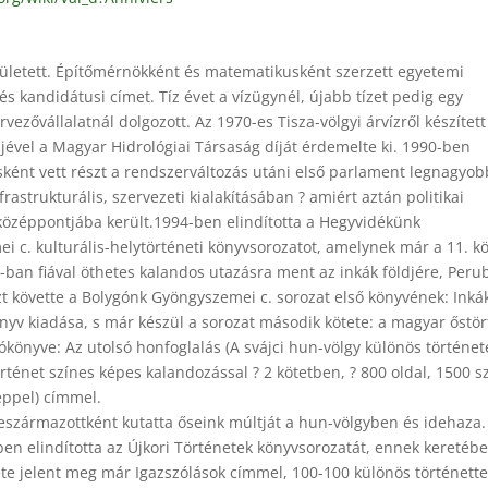
ületett. Építőmérnökként és matematikusként szerzett egyetemi
és kandidátusi címet. Tíz évet a vízügynél, újabb tízet pedig egy
ervezővállalatnál dolgozott. Az 1970-es Tisza-völgyi árvízről készített
jével a Magyar Hidrológiai Társaság díját érdemelte ki. 1990-ben
sként vett részt a rendszerváltozás utáni első parlament legnagyob
frastrukturális, szervezeti kialakításában ? amiért aztán politikai
özéppontjába került.1994-ben elindította a Hegyvidékünk
 c. kulturális-helytörténeti könyvsorozatot, amelynek már a 11. k
-ban fiával öthetes kalandos utazásra ment az inkák földjére, Peru
zt követte a Bolygónk Gyöngyszemei c. sorozat első könyvének: Inká
önyv kiadása, s már készül a sorozat második kötete: a magyar őstö
ókönyve: Az utolsó honfoglalás (A svájci hun-völgy különös történet
ténet színes képes kalandozással ? 2 kötetben, ? 800 oldal, 1500 s
éppel) címmel.
leszármazottként kutatta őseink múltját a hun-völgyben és idehaza.
en elindította az Újkori Történetek könyvsorozatát, ennek keretébe
ete jelent meg már Igazszólások címmel, 100-100 különös történette