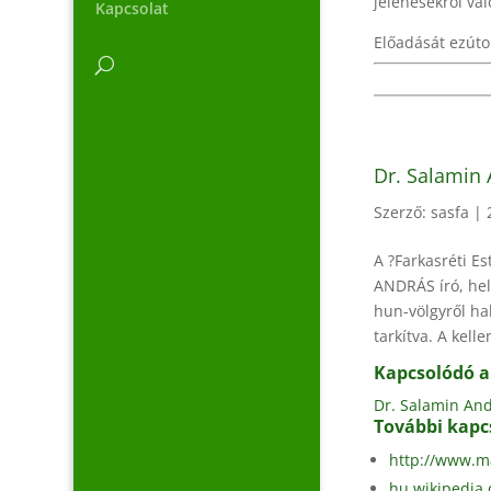
jelenésekről va
Kapcsolat
Előadását ezúto
Dr. Salamin 
Szerző:
sasfa
|
A ?Farkasréti E
ANDRÁS író, hel
hun-völgyről ha
tarkítva. A kell
Kapcsolódó 
Dr. Salamin And
További kapc
http://www.m
hu.wikipedia.