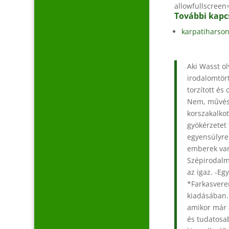
allowfullscreen
További kapc
karpatiharson
Aki Wasst ol
irodalomtör
torzított é
Nem, művész
korszakalkot
gyökérzetet
egyensúlyren
emberek van
Szépirodalmi
az igaz. -Eg
*Farkasvere
kiadásában.
amikor már a
és tudatosa