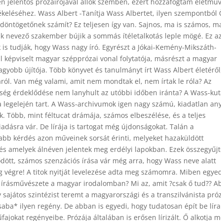
n jelentős prózaírójával állok szemben, ezért hozzáfogtam életmű
ékeléséhez. Wass Albert -Tanítja Wass Albertet, ilyen szempontból
udöntögetőnek számít? Ez teljesen így van. Sajnos, ma is számos, m
k nevező szakember bújik a sommás ítéletalkotás leple mögé. Ez a
 is tudják, hogy Wass nagy író. Egyrészt a Jókai-Kemény-Mikszáth-
l képviselt magyar szépprózai vonal folytatója, másrészt a magyar
gyobb újítója. Több könyvet és tanulmányt írt Wass Albert életéről
ól. Van még valami, amit nem mondtak el, nem írtak le róla? Az
ség érdeklődése nem lanyhult az utóbbi időben iránta? A Wass-kut
a legelején tart. A Wass-archivumok igen nagy számú, kiadatlan an
. Több, mint féltucat drámája, számos elbeszélése, és a teljes
iadásra vár. De lírája is tartogat még újdonságokat. Talán a
abb kérdés azon műveinek sorsát érinti, melyeket hazaküldött
és amelyek álnéven jelentek meg erdélyi lapokban. Ezek összegyűj
dött, számos szenzációs írása vár még arra, hogy Wass neve alatt
g végre! A titok nyitját levelezése adta meg számomra. Miben egye
 írásművészete a magyar irodalomban? Mi az, amit ?csak ő tud?? 
 sajátos szintézist teremt a magyarországi és a transzilvánista pró
saba* ilyen regény. De abban is egyedi, hogy tudatosan épít be líra
fajokat regényeibe. Prózája általában is erősen lírizált. Ő alkotja 