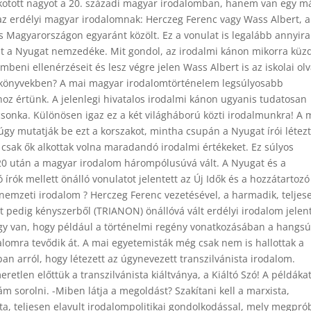
lkotott nagyot a 20. századi magyar irodalomban, hanem van egy m
 az erdélyi magyar irodalomnak: Herczeg Ferenc vagy Wass Albert, a
s Magyarországon egyaránt közölt. Ez a vonulat is legalább annyira
nt a Nyugat nemzedéke. Mit gondol, az irodalmi kánon mikorra küzd
embeni ellenérzéseit és lesz végre jelen Wass Albert is az iskolai ol
könyvekben? A mai magyar irodalomtörténelem legsúlyosabb
oz értünk. A jelenlegi hivatalos irodalmi kánon ugyanis tudatosan
 csonka. Különösen igaz ez a két világháború közti irodalmunkra! A 
úgy mutatják be ezt a korszakot, mintha csupán a Nyugat írói létez
 csak ők alkottak volna maradandó irodalmi értékeket. Ez súlyos
20 után a magyar irodalom hárompólusúvá vált. A Nyugat és a
 írók mellett önálló vonulatot jelentett az Új Idők és a hozzátartozó
 nemzeti irodalom ? Herczeg Ferenc vezetésével, a harmadik, teljes
t pedig kényszerből (TRIANON) önállóvá vált erdélyi irodalom jelent
így van, hogy például a történelmi regény vonatkozásában a hangsú
alomra tevődik át. A mai egyetemisták még csak nem is hallottak a
an arról, hogy létezett az úgynevezett transzilvánista irodalom.
eretlen előttük a transzilvánista kiáltványa, a Kiáltó Szó! A példáka
m sorolni. -Miben látja a megoldást? Szakítani kell a marxista,
ta, teljesen elavult irodalompolitikai gondolkodással, mely megpró