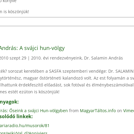
ló könyve
n is köszönjük!
András: A svájci hun-völgy
2010 szept 29
|
2010. évi rendezvényeink
,
Dr. Salamin András
sték? sorozat keretében a SASFA szeptemberi vendége: Dr. SALAMIN
ytörténész, magyar őstörténeti kalandozó volt. Az est folyamán a sv
llhattunk érdekfeszítő előadást, sok fotóval és élménybeszámolóval
emes estét ezúton is köszönjük!
anyagok:
rás: Őseink a svájci Hun-völgyben
from
MagyarTáltos.info
on
Vime
solódó linkek:
ariaradio.hu/musorok/81
org/wiki/Val_d?Anniviers