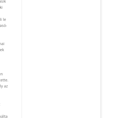
ásik
ki
i le
vasó-
mai
tek
en
ette.
ly az
t
bálta