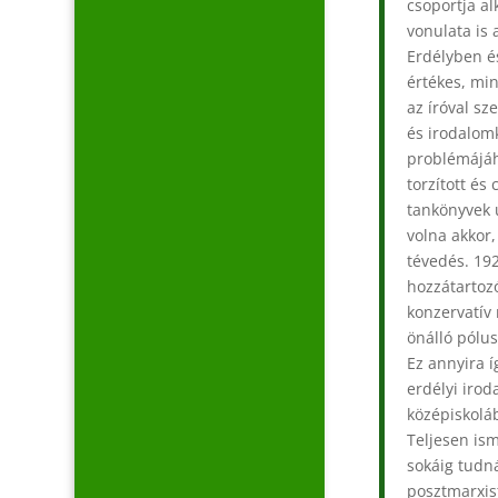
csoportja a
vonulata is
Erdélyben é
értékes, mi
az íróval sz
és irodalom
problémájáh
torzított és
tankönyvek 
volna akkor,
tévedés. 19
hozzátartozó
konzervatív
önálló pólus
Ez annyira 
erdélyi irod
középiskoláb
Teljesen ism
sokáig tudná
posztmarxis