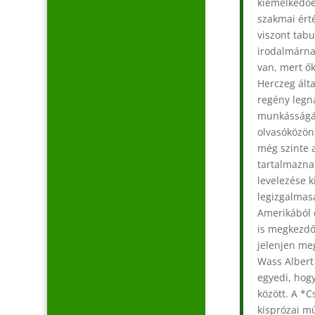
kiemelkedőe
szakmai ért
viszont tab
irodalmárna
van, mert ők
Herczeg álta
regény legna
munkásságár
olvasóközön
még szinte 
tartalmaznak
levelezése k
legizgalmas
Amerikából 
is megkezdő
jelenjen me
Wass Albert
egyedi, hogy
között. A *C
kisprózai mű