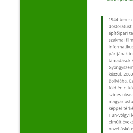
1944-ben sz
doktorátust 
építőipari t
szakmai film
informatiku
pártjának in
támadások k
Gyöngyszemei
készül. 2003
Bolíviába. E
földjén c. k
színes olvas
magyar őstör
képpel-térk
Hun-völgyi 
elmúlt évekb
novellásköt