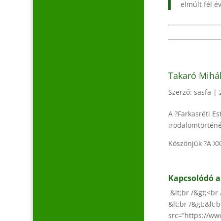
elmúlt fél é
Takaró Mihál
Szerző:
sasfa
|
A ?Farkasréti E
irodalomtörténé
Köszönjük ?A XX
Kapcsolódó 
&lt;br /&gt;<br 
&lt;br /&gt;&lt;
src=”https://w