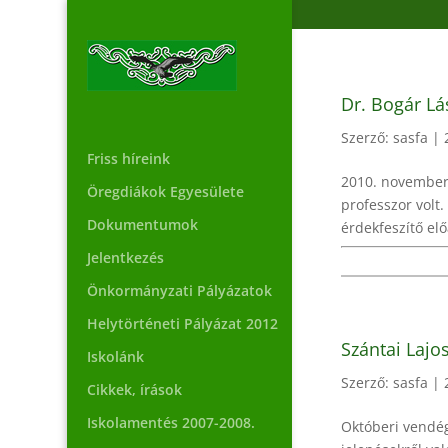
Dr. Bogár Lá
Szerző:
sasfa
|
Friss híreink
2010. november
Öregdiákok Egyesülete
professzor volt
Dokumentumok
érdekfeszítő el
Jelentkezés
Önkormányzati Pályázatok
Helytörténeti Pályázat 2012
Szántai Lajo
Iskolánk
Szerző:
sasfa
|
Cikkek, írások
Iskolamentés 2007-2008.
Októberi vendég