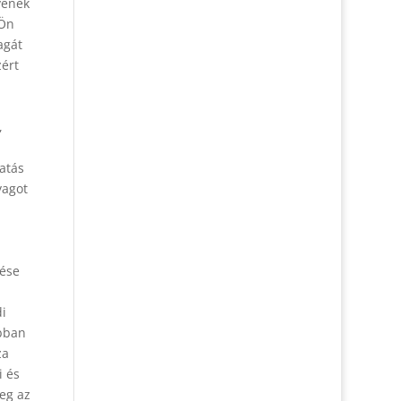
vének
 Ön
agát
zért
,
atás
yagot
tése
di
Abban
za
i és
meg az