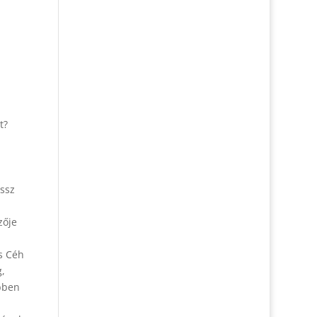
t?
ossz
zője
s Céh
g,
ebben