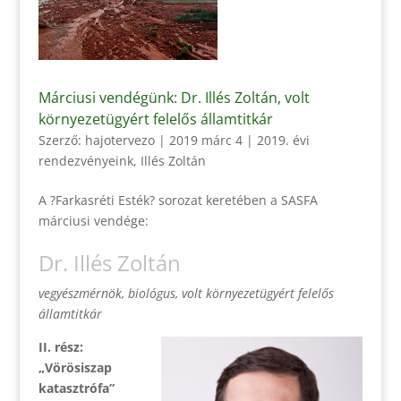
Márciusi vendégünk: Dr. Illés Zoltán, volt
környezetügyért felelős államtitkár
Szerző:
hajotervezo
|
2019 márc 4
|
2019. évi
rendezvényeink
,
Illés Zoltán
A ?Farkasréti Esték? sorozat keretében a SASFA
márciusi vendége:
Dr. Illés Zoltán
vegyészmérnök, biológus,
volt környezetügyért felelős
államtitkár
II. rész:
„Vörösiszap
katasztrófa”