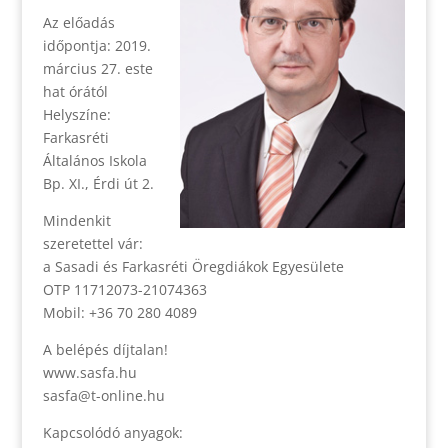
Az előadás
időpontja: 2019.
március 27. este
hat órától
Helyszíne:
Farkasréti
Általános Iskola
Bp. XI., Érdi út 2.
Mindenkit
szeretettel vár:
a Sasadi és Farkasréti Öregdiákok Egyesülete
OTP 11712073-21074363
Mobil: +36 70 280 4089
A belépés díjtalan!
www.sasfa.hu
sasfa@t-online.hu
Kapcsolódó anyagok: