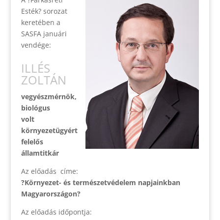
Esték? sorozat
keretében a
SASFA januári
vendége:
ILLÉS
ZOLTÁN
vegyészmérnök,
biológus
volt
környezetügyért
felelős
államtitkár
Az előadás címe:
?Környezet- és természetvédelem napjainkban
Magyarországon?
Az előadás időpontja: