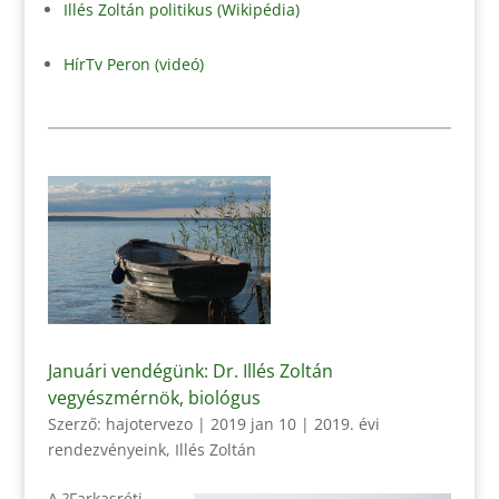
Illés Zoltán politikus (Wikipédia)
HírTv Peron (videó)
Januári vendégünk: Dr. Illés Zoltán
vegyészmérnök, biológus
Szerző:
hajotervezo
|
2019 jan 10
|
2019. évi
rendezvényeink
,
Illés Zoltán
A ?Farkasréti