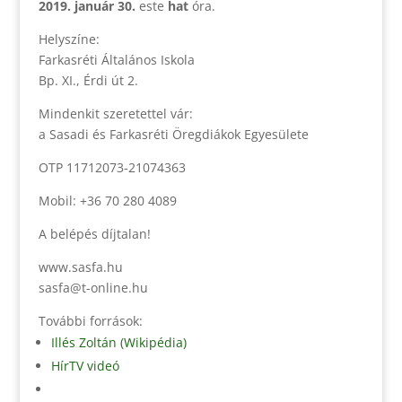
2019. január 30.
este
hat
óra.
Helyszíne:
Farkasréti Általános Iskola
Bp. XI., Érdi út 2.
Mindenkit szeretettel vár:
a Sasadi és Farkasréti Öregdiákok Egyesülete
OTP 11712073-21074363
Mobil: +36 70 280 4089
A belépés díjtalan!
www.sasfa.hu
sasfa@t-online.hu
További források:
Illés Zoltán (Wikipédia)
HírTV videó