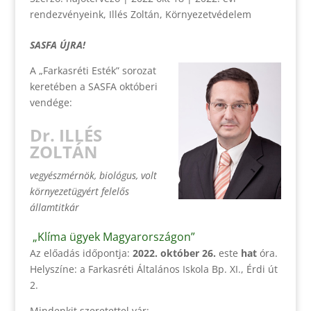
rendezvényeink
,
Illés Zoltán
,
Környezetvédelem
SASFA ÚJRA!
A „Farkasréti Esték” sorozat
keretében a SASFA októberi
vendége:
Dr. ILLÉS
ZOLTÁN
vegyészmérnök, biológus,
volt
környezetügyért felelős
államtitkár
„Klíma ügyek Magyarországon”
Az előadás időpontja:
2022.
október 26.
este
hat
óra.
Helyszíne: a Farkasréti Általános Iskola Bp. XI., Érdi út
2.
Mindenkit szeretettel vár: