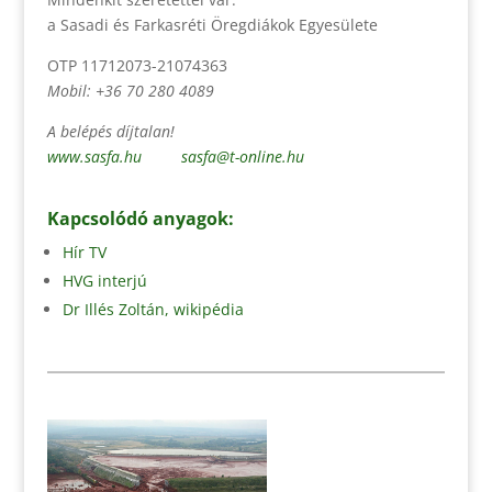
a Sasadi és Farkasréti Öregdiákok Egyesülete
OTP 11712073-21074363
Mobil: +36 70 280 4089
A belépés díjtalan!
www.sasfa.hu
sasfa@t-online.hu
Kapcsolódó anyagok:
Hír TV
HVG interjú
Dr Illés Zoltán, wikipédia