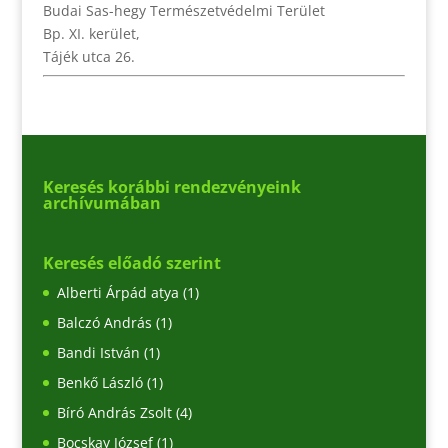
Budai Sas-hegy Természetvédelmi Terület
Bp. XI. kerület,
Tájék utca 26.
Keresés korábbi rendezvényeink
archívumában
Keresés előadó szerint
Alberti Árpád atya
(1)
Balczó András
(1)
Bandi István
(1)
Benkő László
(1)
Bíró András Zsolt
(4)
Bocskay József
(1)