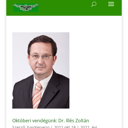
Októberi vendégünk: Dr. Illés Zoltán
Szerző:
hajotervezo
|
2022 okt 18
|
2022. évi