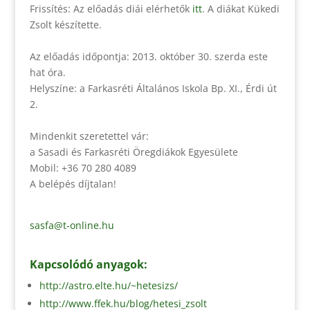
Frissítés: Az előadás diái elérhetők
itt
. A diákat Kükedi
Zsolt készítette.
Az előadás időpontja: 2013. október 30. szerda este
hat óra.
Helyszíne: a Farkasréti Általános Iskola Bp. XI., Érdi út
2.
Mindenkit szeretettel vár:
a Sasadi és Farkasréti Öregdiákok Egyesülete
Mobil: +36 70 280 4089
A belépés díjtalan!
sasfa@t-online.hu
Kapcsolódó anyagok:
http://astro.elte.hu/~hetesizs/
http://www.ffek.hu/blog/hetesi_zsolt