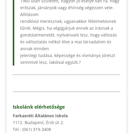
1960 után született, nagyon jó esélye van rá, hogy
erőszak, járványok vagy éhínség végezzen vele.
Állításom
rendkívül merésznek, ugyanakkor félelmetesnek
tűnik. Mégis, ha végigjárjuk ennek az írásnak a
gondolatmenetét, nyilvánvaló lesz, hogy változás
és változtatás nélkül élve a mai társadalom és
annak minden
jelenlegi tudása, képessége és vívmánya jórészt
semmivé lesz, lakóival együtt.?
Iskolánk elérhetősége
Farkasréti Általános Iskola
1112. Budapest, Érdi út 2.
Tel.: (061) 319-3408