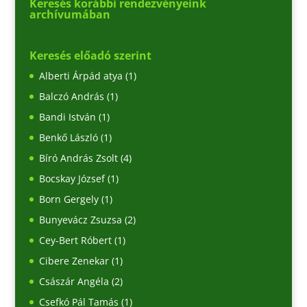
Keresés korábbi rendezvényeink
archívumában
Keresés előadó szerint
Alberti Árpád atya
(1)
Balczó András
(1)
Bandi István
(1)
Benkő László
(1)
Bíró András Zsolt
(4)
Bocskay József
(1)
Born Gergely
(1)
Bunyevácz Zsuzsa
(2)
Cey-Bert Róbert
(1)
Cibere Zenekar
(1)
Császár Angéla
(2)
Csefkó Pál Tamás
(1)