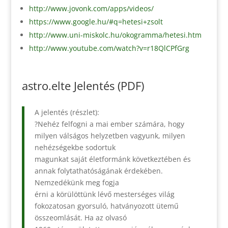
http://www.jovonk.com/apps/videos/
https://www.google.hu/#q=hetesi+zsolt
http://www.uni-miskolc.hu/okogramma/hetesi.htm
http://www.youtube.com/watch?v=r18QlCPfGrg
astro.elte Jelentés (PDF)
A jelentés (részlet):
?Nehéz felfogni a mai ember számára, hogy
milyen válságos helyzetben vagyunk, milyen
nehézségekbe sodortuk
magunkat saját életformánk következtében és
annak folytathatóságának érdekében.
Nemzedékünk meg fogja
érni a körülöttünk lévő mesterséges világ
fokozatosan gyorsuló, hatványozott ütemű
összeomlását. Ha az olvasó