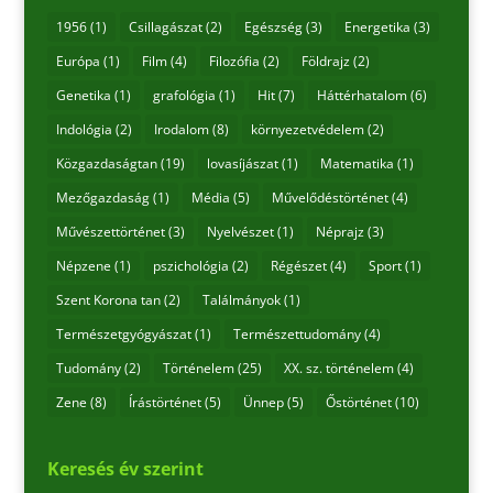
1956
(1)
Csillagászat
(2)
Egészség
(3)
Energetika
(3)
Európa
(1)
Film
(4)
Filozófia
(2)
Földrajz
(2)
Genetika
(1)
grafológia
(1)
Hit
(7)
Háttérhatalom
(6)
Indológia
(2)
Irodalom
(8)
környezetvédelem
(2)
Közgazdaságtan
(19)
lovasíjászat
(1)
Matematika
(1)
Mezőgazdaság
(1)
Média
(5)
Művelődéstörténet
(4)
Művészettörténet
(3)
Nyelvészet
(1)
Néprajz
(3)
Népzene
(1)
pszichológia
(2)
Régészet
(4)
Sport
(1)
Szent Korona tan
(2)
Találmányok
(1)
Természetgyógyászat
(1)
Természettudomány
(4)
Tudomány
(2)
Történelem
(25)
XX. sz. történelem
(4)
Zene
(8)
Írástörténet
(5)
Ünnep
(5)
Őstörténet
(10)
Keresés év szerint