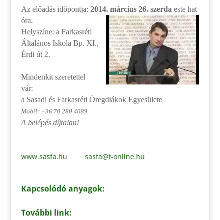
Az előadás időpontja:
2014. március 26. szerda
este hat
óra.
Helyszíne: a Farkasréti
Általános Iskola Bp. XI.,
Érdi út 2.
Mindenkit szeretettel
vár:
a Sasadi és Farkasréti Öregdiákok Egyesülete
Mobil: +36 70 280 4089
A belépés díjtalan!
www.sasfa.hu
sasfa@t-online.hu
Kapcsolódó anyagok:
További link: