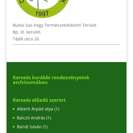
Budai Sas-hegy Természetvédelmi Terület
Bp. XI. kerület,
Tájék utca 26.
Keresés korábbi rendezvényeink
archívumában
Keresés előadó szerint
Alberti Árpád atya
(1)
Balczó András
(1)
Bandi István
(1)