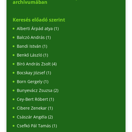
archívumában
Keresés előadó szerint
Alberti Árpád atya
(1)
Balczó András
(1)
Bandi István
(1)
Benkő László
(1)
Bíró András Zsolt
(4)
Bocskay József
(1)
Born Gergely
(1)
Bunyevácz Zsuzsa
(2)
Cey-Bert Róbert
(1)
Cibere Zenekar
(1)
Császár Angéla
(2)
Csefkó Pál Tamás
(1)