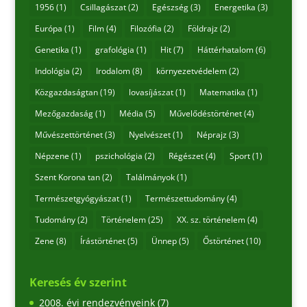
1956
(1)
Csillagászat
(2)
Egészség
(3)
Energetika
(3)
Európa
(1)
Film
(4)
Filozófia
(2)
Földrajz
(2)
Genetika
(1)
grafológia
(1)
Hit
(7)
Háttérhatalom
(6)
Indológia
(2)
Irodalom
(8)
környezetvédelem
(2)
Közgazdaságtan
(19)
lovasíjászat
(1)
Matematika
(1)
Mezőgazdaság
(1)
Média
(5)
Művelődéstörténet
(4)
Művészettörténet
(3)
Nyelvészet
(1)
Néprajz
(3)
Népzene
(1)
pszichológia
(2)
Régészet
(4)
Sport
(1)
Szent Korona tan
(2)
Találmányok
(1)
Természetgyógyászat
(1)
Természettudomány
(4)
Tudomány
(2)
Történelem
(25)
XX. sz. történelem
(4)
Zene
(8)
Írástörténet
(5)
Ünnep
(5)
Őstörténet
(10)
Keresés év szerint
2008. évi rendezvényeink
(7)