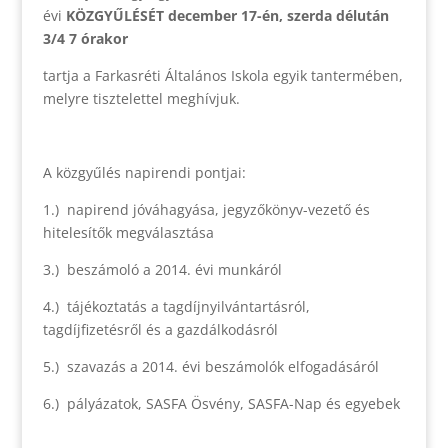
évi
KÖZGYŰLÉSÉT
december 17-én, szerda délután
3/4 7 órakor
tartja a Farkasréti Általános Iskola egyik tantermében,
melyre tisztelettel meghívjuk.
A közgyűlés napirendi pontjai:
1.) napirend jóváhagyása, jegyzőkönyv-vezető és
hitelesítők megválasztása
3.) beszámoló a 2014. évi munkáról
4.) tájékoztatás a tagdíjnyilvántartásról,
tagdíjfizetésről és a gazdálkodásról
5.) szavazás a 2014. évi beszámolók elfogadásáról
6.) pályázatok, SASFA Ösvény, SASFA-Nap és egyebek