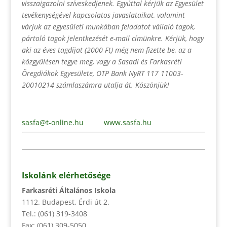
visszaigazolni szíveskedjenek. Egyúttal kérjük az Egyesület
tevékenységével kapcsolatos javaslataikat, valamint
várjuk az egyesületi munkában feladatot vállaló tagok,
pártoló tagok jelentkezését e-mail címünkre. Kérjük, hogy
aki az éves tagdíjat (2000 Ft) még nem fizette be, az a
közgyűlésen tegye meg, vagy a Sasadi és Farkasréti
Öregdiákok Egyesülete, OTP Bank NyRT 117 11003-
20010214 számlaszámra utalja át. Köszönjük!
sasfa@t-online.hu
www.sasfa.hu
Iskolánk elérhetősége
Farkasréti Általános Iskola
1112. Budapest, Érdi út 2.
Tel.: (061) 319-3408
Fax: (061) 309-5050