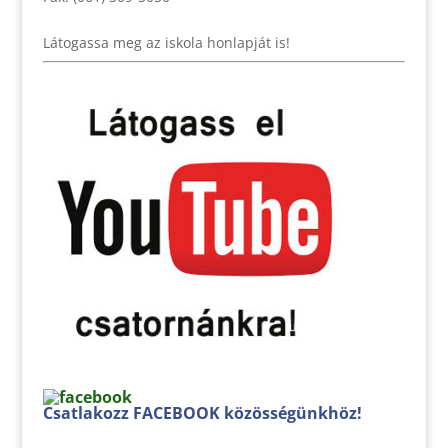
Látogassa meg az iskola honlapját is!
Csatlakozz FACEBOOK közösségünkhöz!