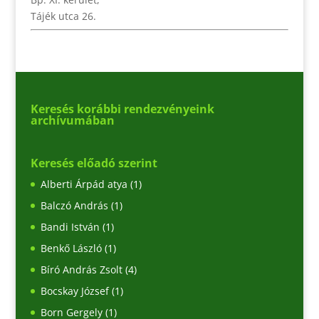
Tájék utca 26.
Keresés korábbi rendezvényeink
archívumában
Keresés előadó szerint
Alberti Árpád atya
(1)
Balczó András
(1)
Bandi István
(1)
Benkő László
(1)
Bíró András Zsolt
(4)
Bocskay József
(1)
Born Gergely
(1)