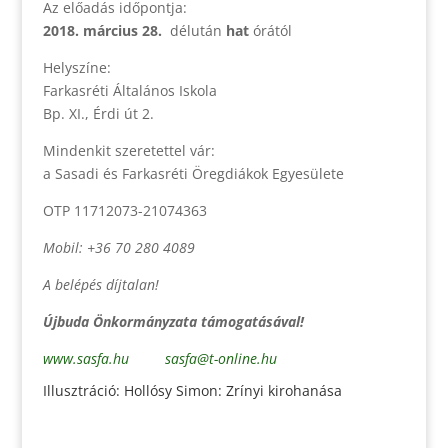
Az előadás időpontja:
2018. március 28.
délután
hat
órától
Helyszíne:
Farkasréti Általános Iskola
Bp. XI., Érdi út 2.
Mindenkit szeretettel vár:
a Sasadi és Farkasréti Öregdiákok Egyesülete
OTP 11712073-21074363
Mobil: +36 70 280 4089
A belépés díjtalan!
Újbuda Önkormányzata támogatásával!
www.sasfa.hu
sasfa@t-online.hu
Illusztráció: Hollósy Simon: Zrínyi kirohanása