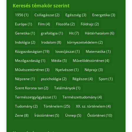
Keresés témakör szerint
1956
(1)
Csillagászat
(2)
Egészség
(3)
Energetika
(3)
Európa
(1)
Film
(4)
Filozófia
(2)
Földrajz
(2)
Genetika
(1)
grafológia
(1)
Hit
(7)
Háttérhatalom
(6)
Indológia
(2)
Irodalom
(8)
környezetvédelem
(2)
Közgazdaságtan
(19)
lovasíjászat
(1)
Matematika
(1)
Mezőgazdaság
(1)
Média
(5)
Művelődéstörténet
(4)
Művészettörténet
(3)
Nyelvészet
(1)
Néprajz
(3)
Népzene
(1)
pszichológia
(2)
Régészet
(4)
Sport
(1)
Szent Korona tan
(2)
Találmányok
(1)
Természetgyógyászat
(1)
Természettudomány
(4)
Tudomány
(2)
Történelem
(25)
XX. sz. történelem
(4)
Zene
(8)
Írástörténet
(5)
Ünnep
(5)
Őstörténet
(10)