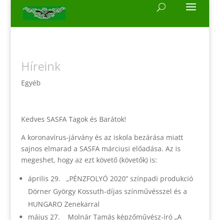
Híreink
Egyéb
Kedves SASFA Tagok és Barátok!
A koronavírus-járvány és az iskola bezárása miatt
sajnos elmarad a SASFA márciusi előadása. Az is
megeshet, hogy az ezt követő (követők) is:
április 29. „PÉNZFOLYÓ 2020” színpadi produkció
Dörner György Kossuth-díjas színművésszel és a
HUNGARO Zenekarral
május 27. Molnár Tamás képzőművész-író „A