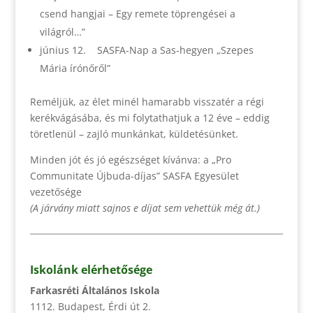
csend hangjai – Egy remete töprengései a
világról…”
június 12. SASFA-Nap a Sas-hegyen „Szepes
Mária írónőről”
Reméljük, az élet minél hamarabb visszatér a régi
kerékvágásába, és mi folytathatjuk a 12 éve – eddig
töretlenül – zajló munkánkat, küldetésünket.
Minden jót és jó egészséget kívánva: a „Pro
Communitate Újbuda-díjas” SASFA Egyesület
vezetősége
(A járvány miatt sajnos e díjat sem vehettük még át.)
Iskolánk elérhetősége
Farkasréti Általános Iskola
1112. Budapest, Érdi út 2.