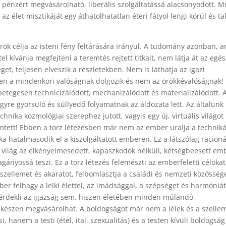
a pénzért megvásárolható, liberális szolgáltatássá alacsonyodott. M
az élet misztikáját egy áthatolhatatlan éteri fátyol lengi körül és ta
ök célja az isteni fény feltárására irányul. A tudomány azonban, 
el kívánja megfejteni a teremtés rejtett titkait, nem látja át az egés
get, teljesen elveszik a részletekben. Nem is láthatja az igazi
zen a mindenkori valóságnak dolgozik és nem az örökkévalóságnak!
betegesen technicizálódott, mechanizálódott és materializálódott. 
gyre gyorsuló és süllyedő folyamatnak az áldozata lett. Az általunk
chnika kozmológiai szerephez jutott, vagyis egy új, virtuális világot
emtett! Ebben a torz létezésben már nem az ember uralja a techniká
a hatalmasodik el a kiszolgáltatott emberen. Ez a látszólag racioná
ő világ az elkényelmesedett, kapaszkodók nélküli, kétségbeesett em
agányossá teszi. Ez a torz létezés felemészti az emberfeletti célokat
 szellemet és akaratot, felbomlasztja a családi és nemzeti közösség
ber felhagy a lelki élettel, az imádsággal, a szépséget és harmóni
érdekli az igazság sem, hiszen életében minden múlandó
 készen megvásárolhat. A boldogságot már nem a lélek és a szelle
i, hanem a testi (étel, ital, szexualitás) és a testen kívüli boldogság