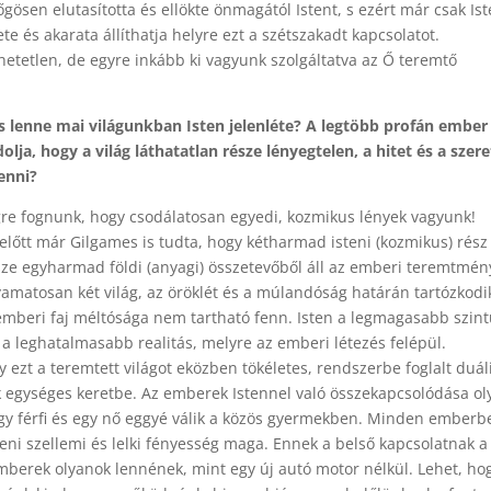
gösen elutasította és ellökte önmagától Istent, s ezért már csak Is
te és akarata állíthatja helyre ezt a szétszakadt kapcsolatot.
etetlen, de egyre inkább ki vagyunk szolgáltatva az Ő teremtő
s lenne mai világunkban Isten jelenléte? A legtöbb profán ember
lja, hogy a világ láthatatlan része lényegtelen, a hitet és a szere
enni?
égre fognunk, hogy csodálatosan egyedi, kozmikus lények vagyunk!
előtt már Gilgames is tudta, hogy kétharmad isteni (kozmikus) rész
ze egyharmad földi (anyagi) összetevőből áll az emberi teremtmén
yamatosan két világ, az öröklét és a múlandóság határán tartózkodi
 emberi faj méltósága nem tartható fenn. Isten a legmagasabb szin
 a leghatalmasabb realitás, melyre az emberi létezés felépül.
 ezt a teremtett világot eközben tökéletes, rendszerbe foglalt duál
k egységes keretbe. Az emberek Istennel való összekapcsolódása ol
y férfi és egy nő eggyé válik a közös gyermekben. Minden emberb
steni szellemi és lelki fényesség maga. Ennek a belső kapcsolatnak a
berek olyanok lennének, mint egy új autó motor nélkül. Lehet, ho