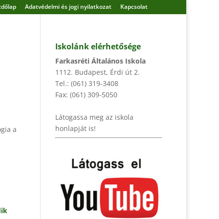
zdőlap
Adatvédelmi és jogi nyilatkozat
Kapcsolat
Iskolánk elérhetősége
Farkasréti Általános Iskola
1112. Budapest, Érdi út 2.
Tel.: (061) 319-3408
r
Fax: (061) 309-5050
Látogassa meg az iskola
honlapját is!
ógia a
ik