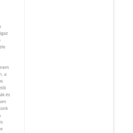
n
 igaz
a
ele
r nem
n, a
os
lői
ták és
esen
münk
A
és
ge