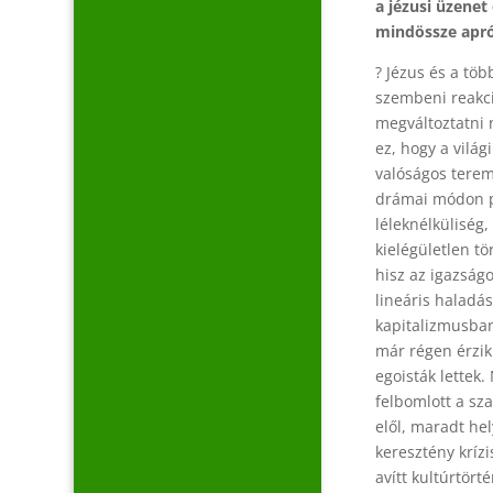
a jézusi üzenet 
mindössze apróc
? Jézus és a tö
szembeni reakció
megváltoztatni 
ez, hogy a világ
valóságos terem
drámai módon pr
léleknélküliség
kielégületlen 
hisz az igazság
lineáris haladá
kapitalizmusban
már régen érzik 
egoisták lettek.
felbomlott a sz
elől, maradt he
keresztény krízi
avítt kultúrtör