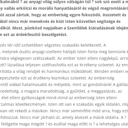
lkalmából ? az anyagi világ súlyos válságán túl ? sok szó esett a 
y vallás erkölcsi és morális hanyatlásáról és végső megromlásáró
jút azzal zártuk, hogy az emberiség egyre fokozódó, összetett és
ából nincs már menekvés és kiút Isten közvetlen segítsége és
élkül. Most, pünkösd napjaiban a Szentlélek kiáradásának idején
n ezt az érdekfeszítő beszélgetést.
ezés tér-idő szövetében végzetes szakadás keletkezett. A
 melynek duális anyagi-szellemi hálóját Isten fonta meg bennünk 
 mára véglegesen szétszakadt. Az ember Isten elleni nagyképű, arr
ott? lázadása teljesen széthasította ezt az érzékeny szövetet. Az e
orította a világ rendjét és harmonikus működését. Minden emberi v
epesztette ezt az érzékeny kozmikus szövetet. Az emberiség
entől sokkal hatalmasabb és mélyebb, mint az gondolnánk! A gátlás
eredettség, a magára maradottság, a gyűlölet, a meggyalázás, az
z élet elleni gyilkosságok mind-mind az emberiség Isten elleni
zalmas következményei. Isten ott van e szakadás egyik oldalán, mí
an ott rekedt a másikon. Nincs már semmiféle mód arra, hogy ezt
foltozzuk. Nincs már járható út, amely átvezet a másik oldalra. A ?
elégette maga mögött ? és ezáltal maga előtt is ? a lehetséges uta