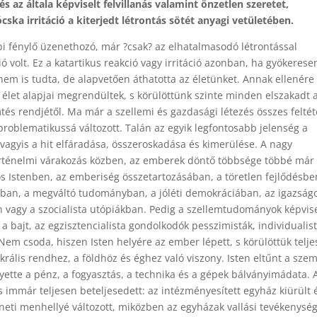
és az általa képviselt felvillanás valamint önzetlen szeretet,
ska irritáció a kiterjedt létrontás sötét anyagi vetületében.
bbi fénylő üzenethozó, már ?csak? az elhatalmasodó létrontással
 volt. Ez a katartikus reakció vagy irritáció azonban, ha gyökerese
nem is tudta, de alapvetően áthatotta az életünket. Annak ellenére
i élet alapjai megrendültek, s körülöttünk szinte minden elszakadt 
tés rendjétől. Ma már a szellemi és gazdasági létezés összes feltét
oblematikussá változott. Talán az egyik legfontosabb jelenség a
, vagyis a hit elfáradása, összeroskadása és kimerülése. A nagy
történelmi várakozás közben, az emberek döntő többsége többé má
os Istenben, az emberiség összetartozásában, a töretlen fejlődésbe
sban, a megváltó tudományban, a jóléti demokráciában, az igazság
 vagy a szocialista utópiákban. Pedig a szellemtudományok képvise
a bajt, az egzisztencialista gondolkodók pesszimisták, individualis
 Nem csoda, hiszen Isten helyére az ember lépett, s körülöttük telj
akrális rendhez, a földhöz és éghez való viszony. Isten eltűnt a sze
lyette a pénz, a fogyasztás, a technika és a gépek bálványimádata. 
s immár teljesen beteljesedett: az intézményesített egyház kiürült 
téneti menhellyé változott, miközben az egyházak vallási tevékenysé