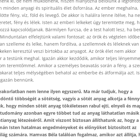
znénk ki, de nem működnénk, hiszen hiányozna belőlünk a legfont
ten minden anyagi és spirituális élet ősforrása. Az ember meghalna,
tte fény, víz, föld és levegő. De akkor is halálra lenne ítélve, ha 
retet, fény és lélek. Isten az emberi lelkeket úgy teremtette meg, 
ozzá kapcsolódjanak. Bármilyen furcsa, de a test halott lesz, ha b
 Minduntalan elfelejtünk valami fontosat: az örök és végtelen időb
an szelleme és lelke, hanem fordítva, a szellemnek és léleknek van
elkeken keresztül veszi birtokba az anyagot. Az örök élet nem akkor
r a testünk meghal. Igazán akkor kezdődik, amikor teljes lényemme
m teremtőmmel. Amikor a személyes beavatás során a fény, a szer
 akarat teljes mélységében behatol az emberbe és átformálja azt. I
 igazán bennünk.
gyakorlatban nem lenne ilyen egyszerű. Ma már tudjuk, hogy a
döntő többségét a sötétség, vagyis a sötét anyag alkotja a fénny
k, hogy minden sötét anyag tökéletesen rabul ejti, elnyeli és m
 A tudomány azonban egyre többet tud az anyag láthatatlan másik
ntianyag létezéséről. Amit viszont biztosan állíthatunk az, hogy a
mán Isten hatalmas engedményeket és előnyöket biztosított az
világ számára. Hamvas Béla találóan fogalmaz, amikor azt állítja,