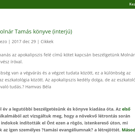
Ke
Molnár Tamás könyve (interjú)
vezo
|
2017 dec 29
|
Cikkek
uhanás az apokalipszis felé című kötet kapcsán beszélgetünk Molná
ész íróval.
bség van a végvárás és a végzet tudata között, ez a különbség az
az eszkatológia között. Az apokalipszis kedély dolga, de az eszkatol
 való tudás.? Hamvas Béla
fél év a legutóbbi beszélgetésünk és könyve kiadása óta. Az
első
lkalmából azt vizsgáltuk meg, hogy a növekvő létrontás során
indokok indították el Önt ezen a rögös, istenkereső úton, mi
k az igen személyes ?tamási evangéliumnak? a létrejöttét.
Másod