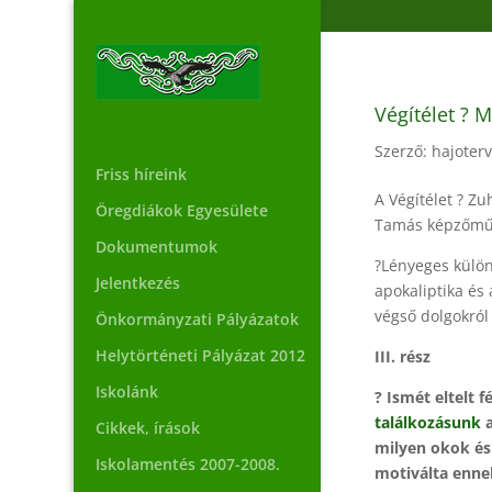
Végítélet ? 
Szerző:
hajoter
Friss híreink
A Végítélet ? Z
Öregdiákok Egyesülete
Tamás képzőműv
Dokumentumok
?Lényeges külön
Jelentkezés
apokaliptika és 
végső dolgokról
Önkormányzati Pályázatok
Helytörténeti Pályázat 2012
III. rész
Iskolánk
? Ismét eltelt 
találkozásunk
a
Cikkek, írások
milyen okok és 
Iskolamentés 2007-2008.
motiválta enne