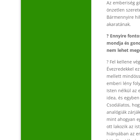
Az emberiség gő
önzetlen szerete
Bármennyire hih
akaratának.
? Ennyire fonto
mondja és gondo
nem lehet meg
? Fel kellene v
Évezredekkel ez
mellett mindöss
emberi lény fol
Isten nélkül az
idea, és egyben
Csodálatos, hogy
analógiák zárjá
mint ahogyan eg
ott lakozik az i
hiányában az em