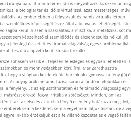
énz) irányaiban. Itt már a tér és idő is megváltozik, kizökken önma
ozmikus, a biológiai tér és idő is virtuálissá, azaz mesterséges, művi
ukálódik. Az ember ebben a felgyorsult és hamis virtuális létben
ti a szemlélődés képességét és ez által a beavatás lehetőségét. Iste
volságba kerül, hiszen a szakralitás, a misztika, a metafizika, sőt m
vészet sem képzelhető el szemlélődés és elcsendesülés nélkül. Jól
ogy a jelenlegi összetett és drámai világválság egész problematikáj
özött feszülő alapvető konfliktusba torkollik.
ersze sohasem veszik el, teljesen felesleges és egyben lehetetlen is
számokban és mennyiségekben körülírni. Már Zarathusztra
dta, hogy a világban kezdetek óta harcolnak egymással a fény (jó) é
) erői. Az anyag örök metamorfózisa során állandóan előbukkan és
a, a fénylény. Ez az elpusztíthatatlan és feltámadó világosság egyr
, másrészt öröktől fogva irritálja a sötétséget. Minden, ami az
rténik, azt az első és az utolsó fénylő esemény határozza meg. Mi, 
lő emberek sem a kezdetet, sem a véget nem látjuk tisztán, de a vé
l egyre inkább érzékeljük ezt a felvillanó kezdetet és e végső felfé