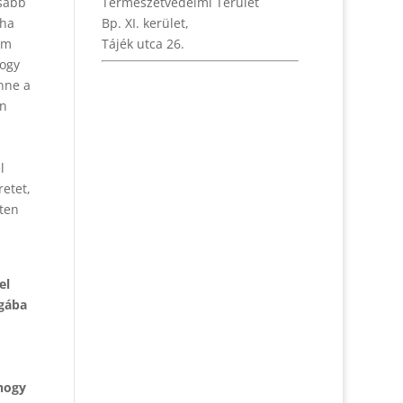
osabb
Természetvédelmi Terület
 ha
Bp. XI. kerület,
nem
Tájék utca 26.
hogy
enne a
en
l
etet,
sten
el
agába
 hogy