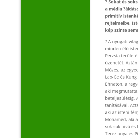
? Sokat és soks
a média ?áldáso
primitív isten
rejtelmeibe, Is
kép szinte semm
? A nyugati vilá
minden élő isten
Perzsia terület
üzenetét. Aztán 
Mózes, az egyedi
Lao-Ce és Kung 
Ehnaton, a ragy
aki megmutatta,
beteljesülésig.
tanításával. Az
aki az isteni f
Mohamed, aki a 
sok-sok hívő és 
Teréz anya és P