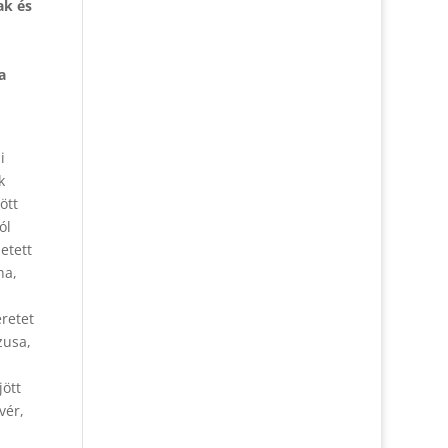
ak és
a
i
k
ött
ól
etett
ha,
eretet
zusa,
jött
vér,