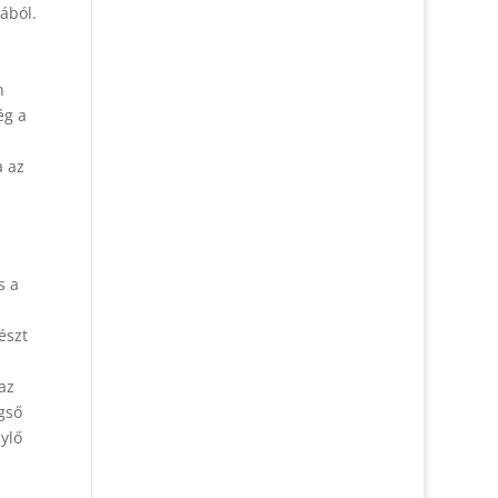
gából.
n
ég a
a az
s a
észt
az
gső
nylő