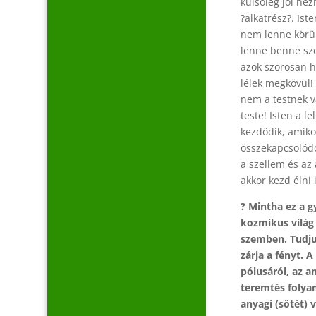
külsőleg jól né
?alkatrész?. Is
nem lenne körülö
lenne benne sze
azok szorosan h
lélek megkövül!
nem a testnek v
teste! Isten a l
kezdődik, amiko
összekapcsolódo
a szellem és az
akkor kezd élni
? Mintha ez a 
kozmikus világ 
szemben. Tudju
zárja a fényt.
pólusáról, az a
teremtés folya
anyagi (sötét) 