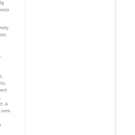
ég
karja
amely
zet,
A
t,
lis,
bert
,
et. A
át nem
m