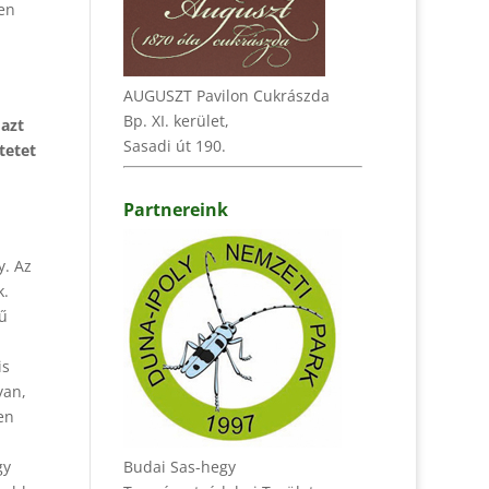
ten
AUGUSZT Pavilon Cukrászda
Bp. XI. kerület,
 azt
Sasadi út 190.
tetet
Partnereink
y. Az
k.
tű
is
yan,
en
gy
Budai Sas-hegy