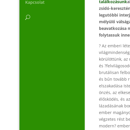
találkozásunk
a
Kapcsolat
zsidó-keresztén
legutóbbi inter
mélyülő válság
beavatkozása n
folytassuk inne
? Az emberi lét
világmindenség,
körülöttünk, az
és ?felvilágosod
brutálisan felb
és bűn tovább r
elszakadása Ist
önzés, az elkes
élősködés, és a
lázadásának bor
ember magányos
végzetes rést be
modern? ember f