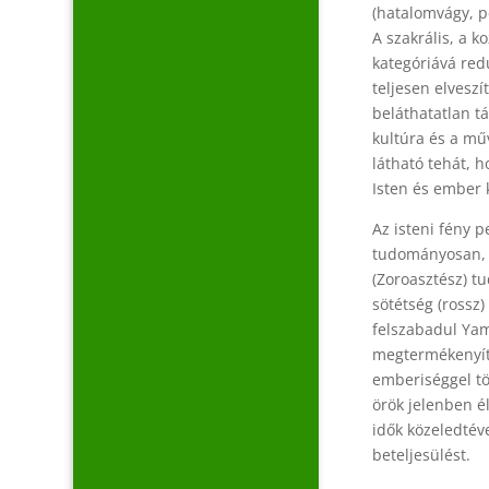
(hatalomvágy, p
A szakrális, a k
kategóriává red
teljesen elveszí
beláthatatlan tá
kultúra és a mű
látható tehát, h
Isten és ember k
Az isteni fény p
tudományosan, 
(Zoroasztész) tu
sötétség (rossz
felszabadul Yam
megtermékenyíti
emberiséggel tö
örök jelenben é
idők közeledtéve
beteljesülést.