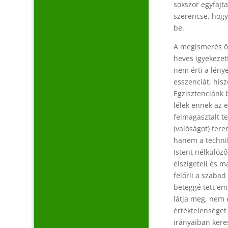
sokszor egyfajt
szerencse, hogy 
be.
A megismerés ör
heves igyekezett
nem érti a lénye
esszenciát, his
Egzisztenciánk 
lélek ennek az e
felmagasztalt te
(valóságot) ter
hanem a technik
Istent nélkülöz
elszigeteli és m
felőrli a szabad
beteggé tett em
látja meg, nem 
értéktelenséget
irányaiban keres