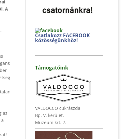
mai
l. A
,
Csatlakozz FACEBOOK
közösségünkhöz!
és
ogáns
Támogatóink
mber
étség
talan
VALDOCCO cukrászda
g az
Bp. V. kerület,
 a
Múzeum krt. 7.
kat!