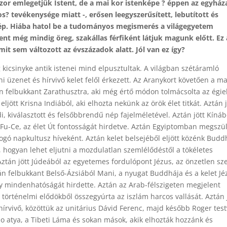
zor emlegetjük Istent, de a mai kor istenképe ? éppen az egyház
s? tevékenysége miatt -, erősen leegyszerűsített, lebutított és
kép. Hiába hatol be a tudományos megismerés a világegyetem
tent még mindig öreg, szakállas férfiként látjuk magunk előtt. Ez 
it sem változott az évszázadok alatt. Jól van ez így?
g kicsinyke antik istenei mind elpusztultak. A világban szétáramló
i üzenet és hírvivő kelet felől érkezett. Az Aranykort követően a ma
én felbukkant Zarathusztra, aki még értő módon tolmácsolta az égie
eljött Krisna Indiából, aki elhozta nekünk az örök élet titkát. Aztán j
, kiválasztott és felsőbbrendű nép fajelméletével. Aztán jött Kínáb
Fu-Ce, az élet Út fontosságát hirdetve. Aztán Egyiptomban megszül
ogó napkultusz híveként. Aztán kelet belsejéből eljött közénk Budd
 hogyan lehet eljutni a mozdulatlan szemlélődéstől a tökéletes
 Aztán jött Júdeából az egyetemes fordulópont Jézus, az önzetlen sz
tán felbukkant Belső-Ázsiából Mani, a nyugat Buddhája és a kelet Jé
ény mindenhatóságát hirdette. Aztán az Arab-félszigeten megjelent
történelmi elődökből összegyúrta az iszlám harcos vallását. Aztán 
hírvivő, közöttük az unitárius Dávid Ferenc, majd később Roger test
io atya, a Tibeti Láma és sokan mások, akik elhozták hozzánk és